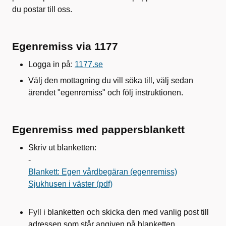
du postar till oss.
Egenremiss via 1177
Logga in på:
1177.se
Välj den mottagning du vill söka till, välj sedan
ärendet "egenremiss" och följ instruktionen.
Egenremiss med pappersblankett
Skriv ut blanketten:
-
Blankett: Egen vårdbegäran (egenremiss)
Sjukhusen i väster (pdf)
Fyll i blanketten och skicka den med vanlig post till
adressen som står angiven på blanketten.