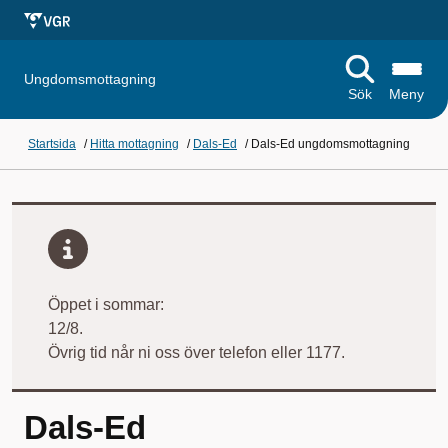
Ungdomsmottagning
Sök
Meny
Startsida
/
Hitta mottagning
/
Dals-Ed
/
Dals-Ed ungdomsmottagning
Öppet i sommar:
12/8.
Övrig tid når ni oss över telefon eller 1177.
Dals-Ed