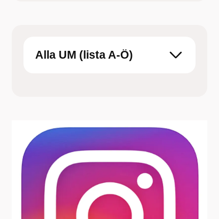
som skulle funka för just dig
Boka tid hos barnmorska på
Ungdomsmottagningen Online eller en fysisk
mottagning
Alla UM (lista A-Ö)