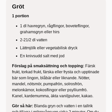
Gröt
1 portion
1 dl havregryn, rågflingor, boveteflingor,
grahamsgryn eller hirs
2-21/2 dl vatten
Lättmjölk eller vegetabilisk dryck
En knivsudd salt med jod
Förslag på smaksättning och topping:
Färsk
frukt, torkad frukt, färska eller frysta och upptinade
bär som lingon, blåbär eller liknande. Nötter,
mandel, nötsmör, pumpafrön, solrosfrön,
melonkärnor, kokosflingor eller psylliumfrö.
Kanel, kardemumma, äkta vaniljpulver, kakao.
Gör så här:
Blanda gryn och vatten i en tallrik
och tillaga i mikrovågsugn cirka 2 minuter. Om du