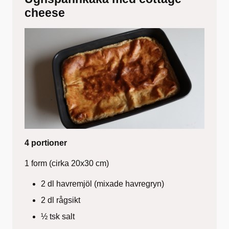
cheese
4 portioner
1 form (cirka 20x30 cm)
2 dl havremjöl (mixade havregryn)
2 dl rågsikt
½ tsk salt