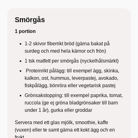
Smörgås
1 portion
1-2 skivor fiberrikt bröd (gärna bakat på
surdeg och med hela kärnor och frön)
1 tsk matfett per smörgås (nyckelhålsmärkt)
Proteinrikt pålägg: till exempel ägg, skinka,
kalkon, ost, hummus, leverpastej, avokado,
fiskpålägg, bönröra eller vegetarisk pastej
Grönsakstopping: till exempel paprika, tomat,
ruccola (ge ej gröna bladgrönsaker till barn
under 1 år), gurka eller groddar
Servera med ett glas mjölk, smoothie, kaffe
(vuxen) eller te samt gärna ett kokt ägg och en
frukt.