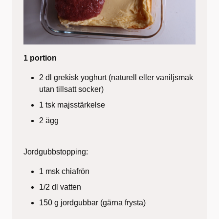
1 portion
2 dl grekisk yoghurt (naturell eller vaniljsmak
utan tillsatt socker)
1 tsk majsstärkelse
2 ägg
Jordgubbstopping:
1 msk chiafrön
1/2 dl vatten
150 g jordgubbar (gärna frysta)