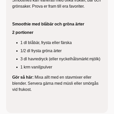
Smoothies kan varieras med olika frukter, bär och
grönsaker. Prova er fram till era favoriter.
Smoothie med blåbär och gröna ärter
2 portioner
1 dl blåbär, frysta eller färska
1/2 dl frysta gröna ärter
3 dl havredryck (eller nyckelhålsmärkt mjölk)
1 krm vaniljpulver
Gör så här:
Mixa allt med en stavmixer eller
blender. Servera gärna med müsli eller smörgås
vid frukost.