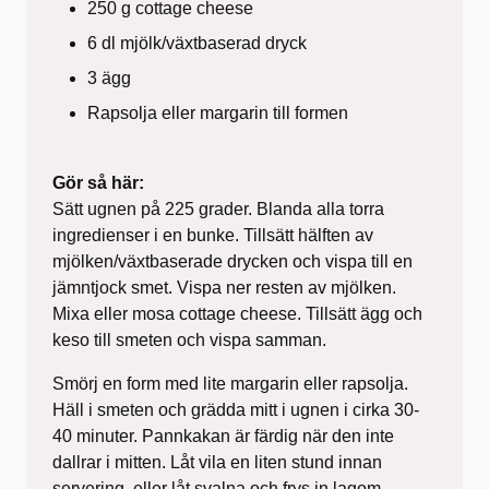
250 g cottage cheese
6 dl mjölk/växtbaserad dryck
3 ägg
Rapsolja eller margarin till formen
Gör så här:
Sätt ugnen på 225 grader. Blanda alla torra
ingredienser i en bunke. Tillsätt hälften av
mjölken/växtbaserade drycken och vispa till en
jämntjock smet. Vispa ner resten av mjölken.
Mixa eller mosa cottage cheese. Tillsätt ägg och
keso till smeten och vispa samman.
Smörj en form med lite margarin eller rapsolja.
Häll i smeten och grädda mitt i ugnen i cirka 30-
40 minuter. Pannkakan är färdig när den inte
dallrar i mitten. Låt vila en liten stund innan
servering, eller låt svalna och frys in lagom