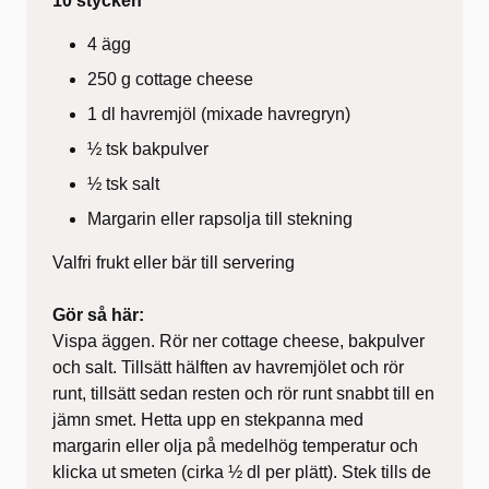
10 stycken
4 ägg
250 g cottage cheese
1 dl havremjöl (mixade havregryn)
½ tsk bakpulver
½ tsk salt
Margarin eller rapsolja till stekning
Valfri frukt eller bär till servering
Gör så här:
Vispa äggen. Rör ner cottage cheese, bakpulver
och salt. Tillsätt hälften av havremjölet och rör
runt, tillsätt sedan resten och rör runt snabbt till en
jämn smet. Hetta upp en stekpanna med
margarin eller olja på medelhög temperatur och
klicka ut smeten (cirka ½ dl per plätt). Stek tills de