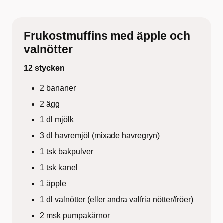
Frukostmuffins med äpple och
valnötter
12 stycken
2 bananer
2 ägg
1 dl mjölk
3 dl havremjöl (mixade havregryn)
1 tsk bakpulver
1 tsk kanel
1 äpple
1 dl valnötter (eller andra valfria nötter/fröer)
2 msk pumpakärnor