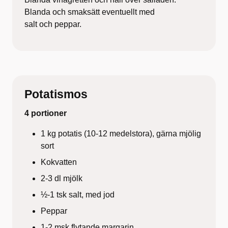
Blanda och smaksätt eventuellt med
salt och peppar.
Potatismos
4 portioner
1 kg potatis (10-12 medelstora), gärna mjölig
sort
Kokvatten
2-3 dl mjölk
½-1 tsk salt, med jod
Peppar
1-2 msk flytande margarin