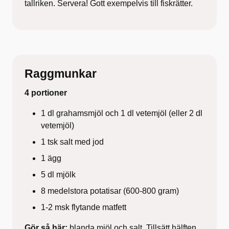
tallriken. Servera! Gott exempelvis till fiskrätter.
Raggmunkar
4 portioner
1 dl grahamsmjöl och 1 dl vetemjöl (eller 2 dl
vetemjöl)
1 tsk salt med jod
1 ägg
5 dl mjölk
8 medelstora potatisar (600-800 gram)
1-2 msk flytande matfett
Gör så här:
blanda mjöl och salt. Tillsätt hälften