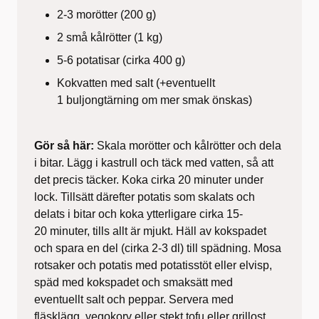
2-3 morötter (200 g)
2 små kålrötter (1 kg)
5-6 potatisar (cirka 400 g)
Kokvatten med salt (+eventuellt
1 buljongtärning om mer smak önskas)
Gör så här:
Skala morötter och kålrötter och dela
i bitar. Lägg i kastrull och täck med vatten, så att
det precis täcker. Koka cirka 20 minuter under
lock. Tillsätt därefter potatis som skalats och
delats i bitar och koka ytterligare cirka 15-
20 minuter, tills allt är mjukt. Häll av kokspadet
och spara en del (cirka 2-3 dl) till spädning. Mosa
rotsaker och potatis med potatisstöt eller elvisp,
späd med kokspadet och smaksätt med
eventuellt salt och peppar. Servera med
fläsklägg, vegokorv eller stekt tofu eller grillost.