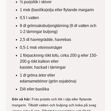
½ purjolök i skivor
1 msk (basilika)olja eller flytande margarin
0,5 l vatten
8 dl grönsaksbuljongtärning
(8 dl vatten och
1-2 tärningar buljong)
2,5 dl havregrädde, havrebas
0,5-1 msk vitvinsvinäger
1 förpackning rökt tofu, cirka 200 g eller 150-
200 g rökt kalkon eller
kassler, hackad i tärningar
1 dl gröna ärtor eller
edamamebönor (grön sojaböna)
Dill eller basilika
Gör så här:
Fräs potatis och lök i olja eller flytande
margarin. Tillsätt vatten och buljong och koka på svag
värme cirka 5 min. Tillsätt havregrädden och låt bli