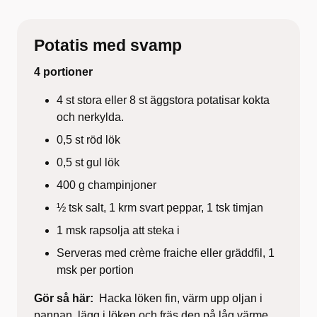
Potatis med svamp
4 portioner
4 st stora eller 8 st äggstora potatisar kokta
och nerkylda.
0,5 st röd lök
0,5 st gul lök
400 g champinjoner
½ tsk salt, 1 krm svart peppar, 1 tsk timjan
1 msk rapsolja att steka i
Serveras med crème fraiche eller gräddfil, 1
msk per portion
Gör så här:
Hacka löken fin, värm upp oljan i
pannan, lägg i löken och fräs den på låg värme