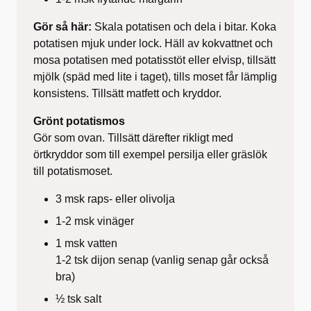
Gör så här:
Skala potatisen och dela i bitar. Koka
potatisen mjuk under lock.
Häll av kokvattnet
och
mosa potatisen med potatisstöt eller elvisp, tillsätt
mjölk (späd med lite i taget), tills moset får lämplig
konsistens. Tillsätt matfett och kryddor.
Grönt potatismos
Gör som ovan. Tillsätt därefter rikligt med
örtkryddor som till exempel persilja eller gräslök
till potatismoset.
3 msk raps- eller olivolja
1-2 msk vinäger
1 msk vatten
1-2 tsk dijon senap (vanlig senap går också
bra)
½ tsk salt