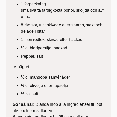
1 förpackning
små svarta färdigkokta bönor, sköljda och avr
unna
8 rädisor, tunt skivade eller sparris, stekt och
delade i bitar
1 liten rödlök, skivad eller hackad
½ dl bladpersilja, hackad
Peppar, salt
Vinägrett:
½ dl mangobalsamvinäger
½ dl olivolja eller rapsolja
½ tsk salt
Gör så här:
Blanda ihop alla ingredienser till pot
atis- och bönsalladen.
Blanda vinägretten och häll över salladen.