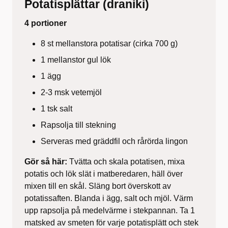
Potatisplättar (draniki)
4 portioner
8 st mellanstora potatisar (cirka 700 g)
1 mellanstor gul lök
1 ägg
2-3 msk vetemjöl
1 tsk salt
Rapsolja till stekning
Serveras med gräddfil och rårörda lingon
Gör så här:
Tvätta och skala potatisen, mixa
potatis och lök slät i matberedaren, häll över
mixen till en skål. Släng bort överskott av
potatissaften. Blanda i ägg, salt och mjöl. Värm
upp rapsolja på medelvärme i stekpannan. Ta 1
matsked av smeten för varje potatisplätt och stek