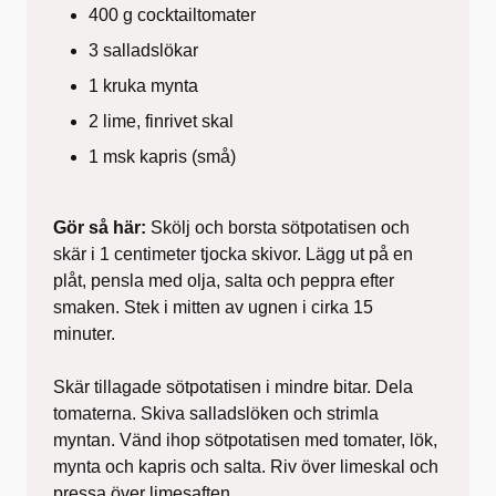
400 g cocktailtomater
3 salladslökar
1 kruka mynta
2 lime, finrivet skal
1 msk kapris (små)
Gör så här:
Skölj och borsta sötpotatisen och
skär i 1 centimeter tjocka skivor. Lägg ut på en
plåt, pensla med olja, salta och peppra efter
smaken. Stek i mitten av ugnen i cirka 15
minuter.
Skär tillagade sötpotatisen i mindre bitar. Dela
tomaterna. Skiva salladslöken och strimla
myntan. Vänd ihop sötpotatisen med tomater, lök,
mynta och kapris och salta. Riv över limeskal och
pressa över limesaften.