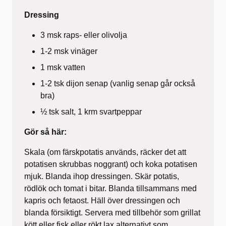
Dressing
3 msk raps- eller olivolja
1-2 msk vinäger
1 msk vatten
1-2 tsk dijon senap (vanlig senap går också
bra)
½ tsk salt, 1 krm svartpeppar
Gör så här:
Skala (om färskpotatis används, räcker det att
potatisen skrubbas noggrant) och koka potatisen
mjuk. Blanda ihop dressingen. Skär potatis,
rödlök och tomat i bitar. Blanda tillsammans med
kapris och fetaost. Häll över dressingen och
blanda försiktigt. Servera med tillbehör som grillat
kött eller fisk eller rökt lax alternativt som