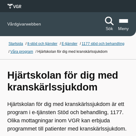
Vårdgivarwebben
Sök
Meny
Startsida
/
It-stöd och tjänster
/
E-tjänster
/
1177 stöd och behandling
/
Våra program
/
Hjärtskolan för dig med kranskärlssjukdom
Hjärtskolan för dig med
kranskärlssjukdom
Hjärtskolan för dig med kranskärlssjukdom är ett
program i e-tjänsten Stöd och behandling, 1177.
Olika mottagningar inom VGR kan erbjuda
programmet till patienter med kranskärlssjukdom.