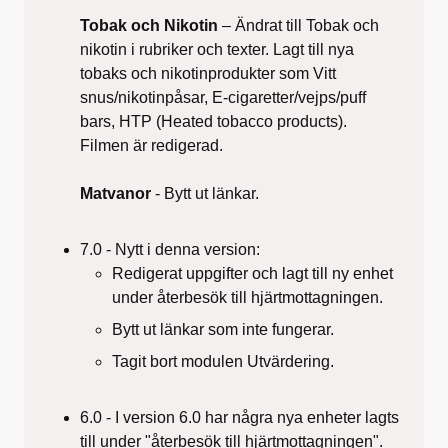
Tobak och Nikotin
– Ändrat till Tobak och
nikotin i rubriker och texter. Lagt till nya
tobaks och nikotinprodukter som Vitt
snus/nikotinpåsar, E-cigaretter/vejps/puff
bars, HTP (Heated tobacco products).
Filmen är redigerad.
Matvanor
- Bytt ut länkar.
7.0 - Nytt i denna version:
Redigerat uppgifter och lagt till ny enhet
under återbesök till hjärtmottagningen.
Bytt ut länkar som inte fungerar.
Tagit bort modulen Utvärdering.
6.0 - I version 6.0 har några nya enheter lagts
till under "återbesök till hjärtmottagningen".