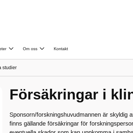
eter
Om oss
Kontakt
a studier
Försäkringar i kli
Sponsorn/forskningshuvudmannen är skyldig att
finns gällande försäkringar för forskningspers
eventuella skador som kan uppkomma i samb