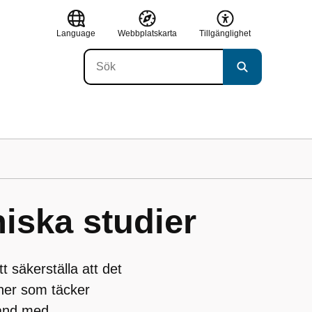
Language
Webbplatskarta
Tillgänglighet
niska studier
 säkerställa att det
oner som täcker
and med