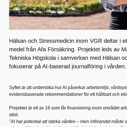
Hälsan och Stressmedicin inom VGR deltar i ett
medel från Afa Försäkring. Projektet leds av 
Tekniska Högskola i samverkan med Hälsan o
fokuserar på AI-baserad journalföring i vården.
Syftet är att undersöka hur AI påverkar arbetsmiljö, vårdsys
evidensbaserade rekommendationer för ett hållbart och etisk
Projektet är ett av 16 som får finansiering inom området arb
stöd.
"AI har potential att stärka vården – men införandet måst