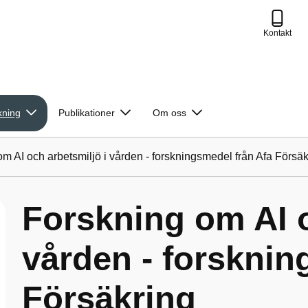
Kontakt
kning
Publikationer
Om oss
m AI och arbetsmiljö i vården - forskningsmedel från Afa Försäk
Forskning om AI o
vården - forsknin
Försäkring