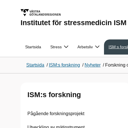
Institutet för stressmedicin ISM
Startsida
Stress
Arbetsliv
ISM:s fors
Startsida
/
ISM:s forskning
/
Nyheter
/
Forskning o
ISM:s forskning
Pågående forskningsprojekt
Utveckling av mätinstrument