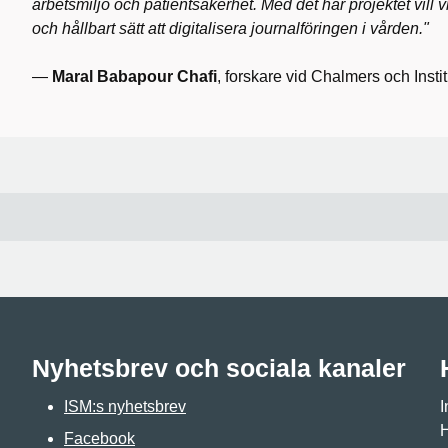
arbetsmiljö och patientsäkerhet. Med det här projektet vill vi
och hållbart sätt att digitalisera journalföringen i vården."
—
Maral Babapour Chafi
, forskare vid Chalmers och Insti
Nyhetsbrev och sociala kanaler
ISM:s nyhetsbrev
I
H
Facebook