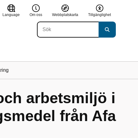
Language
Om oss
Webbplatskarta
Tillgänglighet
ring
ch arbetsmiljö i
gsmedel från Afa