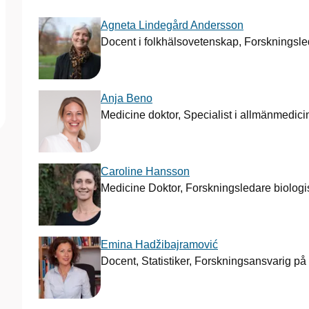
Agneta Lindegård Andersson
Docent i folkhälsovetenskap, Forskningsl
Anja Beno
Medicine doktor, Specialist i allmänmedici
Caroline Hansson
Medicine Doktor, Forskningsledare biologis
Emina Hadžibajramović
Docent, Statistiker, Forskningsansvarig på