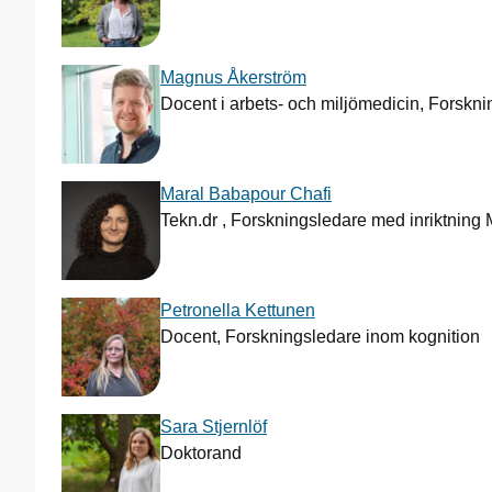
Magnus Åkerström
Docent i arbets- och miljömedicin, Forskni
Maral Babapour Chafi
Tekn.dr , Forskningsledare med inriktning
Petronella Kettunen
Docent, Forskningsledare inom kognition
Sara Stjernlöf
Doktorand