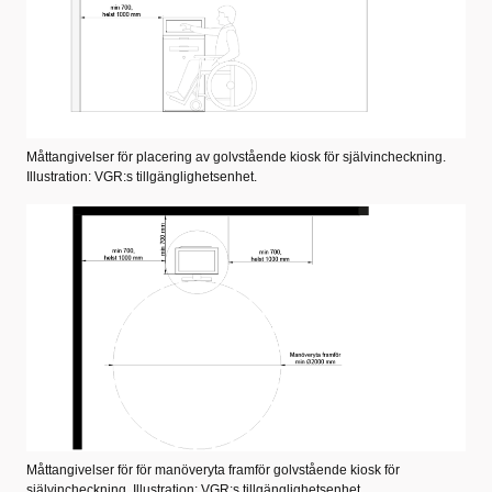
Måttangivelser för placering av golvstående kiosk för självincheckning.
Illustration: VGR:s tillgänglighetsenhet.
Måttangivelser för för manöveryta framför golvstående kiosk för
självincheckning. Illustration: VGR:s tillgänglighetsenhet.