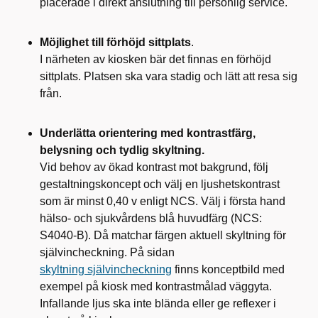
placerade i direkt anslutning till personlig service.
Möjlighet till förhöjd sittplats
.
I närheten av kiosken bär det finnas en förhöjd
sittplats. Platsen ska vara stadig och lätt att resa sig
från.
Underlätta orientering med kontrastfärg,
belysning och tydlig skyltning.
Vid behov av ökad kontrast mot bakgrund, följ
gestaltningskoncept och välj en ljushetskontrast
som är minst 0,40 v enligt NCS. Välj i första hand
hälso- och sjukvårdens blå huvudfärg (NCS:
S4040-B). Då matchar färgen aktuell skyltning för
självincheckning. P
å sidan
skyltning självincheckning
finns konceptbild med
exempel på kiosk med kontrastmålad väggyta.
Infallande ljus ska inte blända eller ge reflexer i