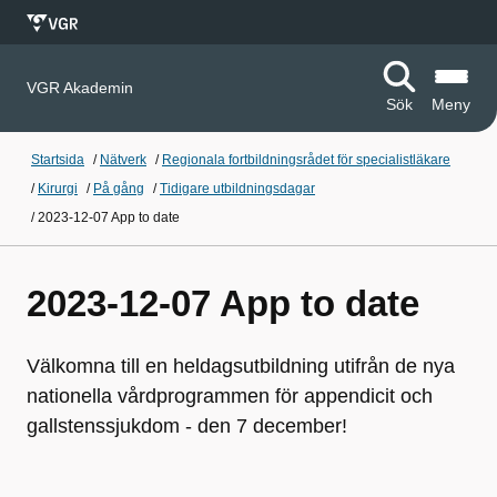
VGR Akademin
Sök
Meny
Startsida
/
Nätverk
/
Regionala fortbildningsrådet för specialistläkare
/
Kirurgi
/
På gång
/
Tidigare utbildningsdagar
/
2023-12-07 App to date
2023-12-07 App to date
Välkomna till en heldagsutbildning utifrån de nya
nationella vårdprogrammen för appendicit och
gallstenssjukdom - den 7 december!