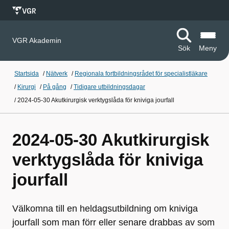
VGR Akademin
Sök
Meny
Startsida
/
Nätverk
/
Regionala fortbildningsrådet för specialistläkare
/
Kirurgi
/
På gång
/
Tidigare utbildningsdagar
/
2024-05-30 Akutkirurgisk verktygslåda för kniviga jourfall
2024-05-30 Akutkirurgisk
verktygslåda för kniviga
jourfall
Välkomna till en heldagsutbildning om kniviga
jourfall som man förr eller senare drabbas av som