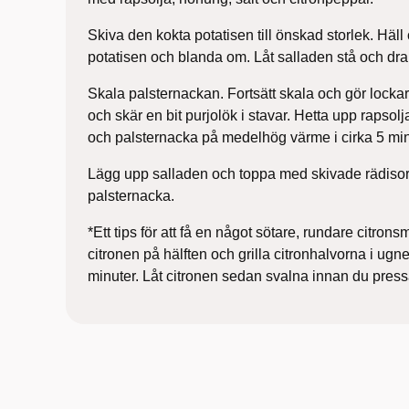
Skiva den kokta potatisen till önskad storlek. Häll
potatisen och blanda om. Låt salladen stå och dra 
Skala palsternackan. Fortsätt skala och gör locka
och skär en bit purjolök i stavar. Hetta upp rapsol
och palsternacka på medelhög värme i cirka 5 min
Lägg upp salladen och toppa med skivade rädisor, 
palsternacka.
*Ett tips för att få en något sötare, rundare citron
citronen på hälften och grilla citronhalvorna i ugne
minuter. Låt citronen sedan svalna innan du pressa