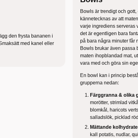
Bowls är trendigt och gott
kännetecknas av att maten 
varje ingrediens serveras v
det är egentligen bara fan
ägg den frysta bananen i
på bara några minuter får 
 Smaksätt med kanel eller
Bowls brukar även passa ba
maten ihopblandad mat, uta
vara med och göra sin eg
En bowl kan i princip bestå
grupperna nedan:
Färggranna & olika 
morötter, strimlad vitk
blomkål, haricots verts
salladslök, picklad rö
Mättande kolhydrate
kall potatis, nudlar, quin