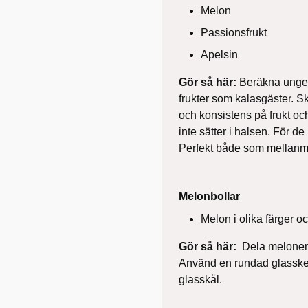
Melon
Passionsfrukt
Apelsin
Gör så här:
Beräkna ungefä
frukter som kalasgäster. Sk
och konsistens på frukt och
inte sätter i halsen. För d
Perfekt både som mellanmål
Melonbollar
Melon i olika färger oc
Gör så här:
Dela melonen p
Använd en rundad glassked
glasskål.