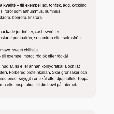
a kvalité
– till exempel lax, tonfisk, ägg, kyckling,
mus, röror som ärthummus, hummus,
kröra, bönröra, linsröra
l hackade jordnötter, cashewnötter
 rostade pumpafrön, sesamfrön eller solrosfrön
 mayo, sweet chilisås
 till exempel morot, rödlök eller rödkål
nudlar, ris eller annan kolhydratkälla och låt
ester). Förbered proteinkällan. Skär grönsaker och
ngredienser snyggt i en skål eller djup tallrik. Toppa
na efter inspiration till din bowl på internet.