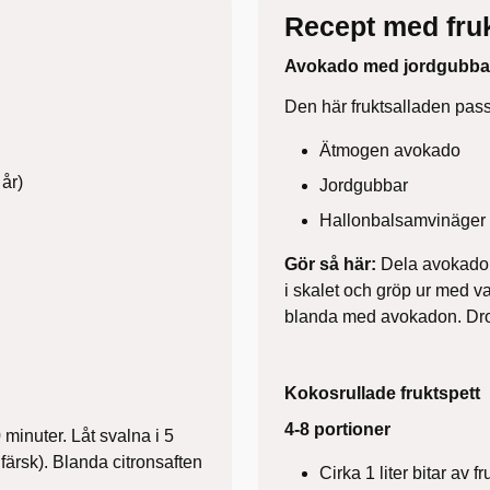
d
Recept med fruk
Avokado med jordgubbar
Den här fruktsalladen pass
Ätmogen avokado
 år)
Jordgubbar
Hallonbalsamvinäger
Gör så här:
Dela avokadon 
i skalet och gröp ur med v
blanda med avokadon. Dro
Kokosrullade fruktspett
4-8 portioner
minuter. Låt svalna i 5
 färsk). Blanda citronsaften
Cirka 1 liter bitar av f