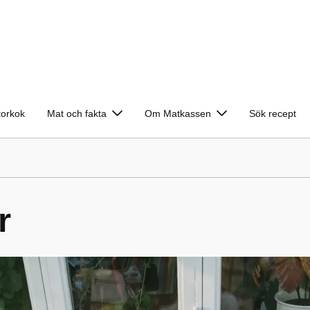
torkok
Mat och fakta
Om Matkassen
Sök recept
r