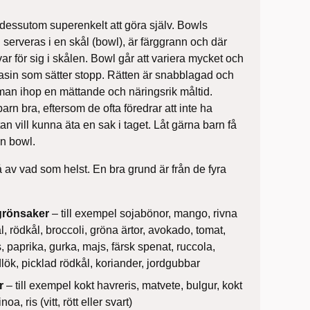
, dessutom superenkelt att göra själv. Bowls
serveras i en skål (bowl), är färggrann och där
ar för sig i skålen. Bowl går att variera mycket och
tasin som sätter stopp. Rätten är snabblagad och
man ihop en mättande och näringsrik måltid.
rn bra, eftersom de ofta föredrar att inte ha
n vill kunna äta en sak i taget. Låt gärna barn få
en bowl.
 av vad som helst. En bra grund är från de fyra
grönsaker
– till exempel sojabönor, mango, rivna
ål, rödkål, broccoli, gröna ärtor, avokado, tomat,
, paprika, gurka, majs, färsk spenat, ruccola,
dlök, picklad rödkål, koriander, jordgubbar
r
– till exempel kokt havreris, matvete, bulgur, kokt
oa, ris (vitt, rött eller svart)