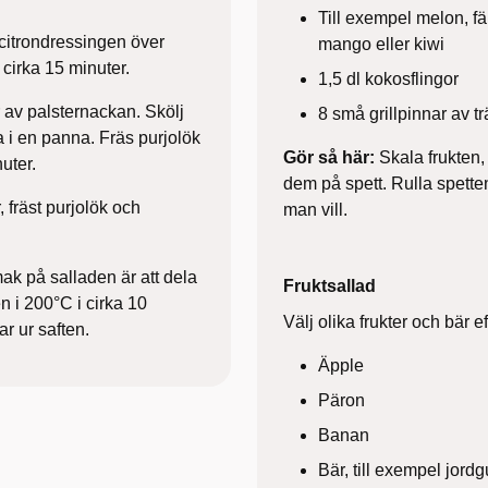
Till exempel melon, f
 citrondressingen över
mango eller kiwi
cirka 15 minuter.
1,5 dl kokosflingor
r av palsternackan. Skölj
8 små grillpinnar av tr
ja i en panna. Fräs purjolök
Gör så här:
Skala frukten, 
uter.
dem på spett. Rulla spette
fräst purjolök och
man vill.
smak på salladen är att dela
Fruktsallad
n i 200°C i cirka 10
Välj olika frukter och bär 
r ur saften.
Äpple
Päron
Banan
Bär, till exempel jordg