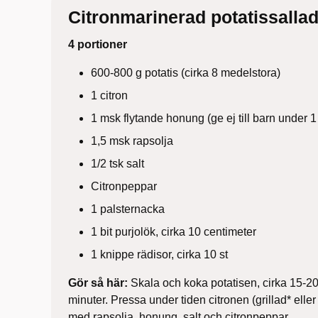
Citronmarinerad potatissalla
4 portioner
600-800 g potatis (cirka 8 medelstora)
1 citron
1 msk flytande honung (ge ej till barn under 1
1,5 msk rapsolja
1/2 tsk salt
Citronpeppar
1 palsternacka
1 bit purjolök, cirka 10 centimeter
1 knippe rädisor, cirka 10 st
Gör så här:
Skala och koka potatisen, cirka 15-20 
minuter. Pressa under tiden citronen (grillad* eller
med rapsolja, honung, salt och citronpeppar.