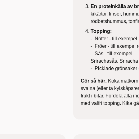
En proteinkälla av br
kikärtor, linser, hum
rödbetshummus, tonfis
Topping:
- Nötter - till exempe
- Fröer - till exempel
- Sås - till exempel
Srirachasås, Sriracha
- Picklade grönsaker -
Gör så här:
Koka matkorn, 
svalna (eller ta kylskåpsr
frukt i bitar. Fördela alla i
med valfri topping. Kika gär