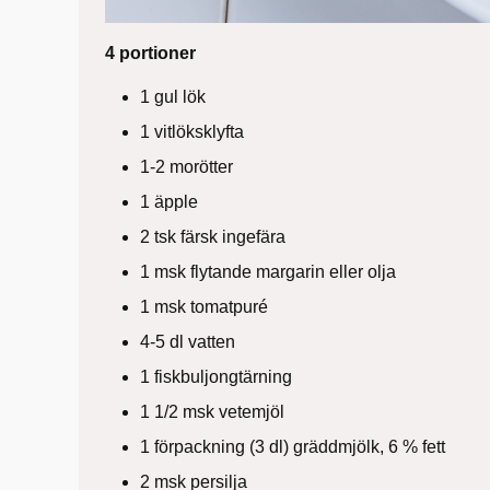
4 portioner
1 gul lök
1 vitlöksklyfta
1-2 morötter
1 äpple
2 tsk färsk ingefära
1 msk flytande margarin eller olja
1 msk tomatpuré
4-5 dl vatten
1 fiskbuljongtärning
1 1/2 msk vetemjöl
1 förpackning (3 dl) gräddmjölk, 6 % fett
2 msk persilja