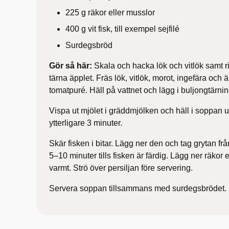
225 g räkor eller musslor
400 g vit fisk, till exempel sejfilé
Surdegsbröd
Gör så här:
Skala och hacka lök och vitlök samt r
tärna äpplet. Fräs lök, vitlök, morot, ingefära och äpp
tomatpuré. Häll på vattnet och lägg i buljongtärnin
Vispa ut mjölet i gräddmjölken och häll i soppan 
ytterligare 3 minuter.
Skär fisken i bitar. Lägg ner den och tag grytan fr
5–10 minuter tills fisken är färdig. Lägg ner räkor el
varmt. Strö över persiljan före servering.
Servera soppan tillsammans med surdegsbrödet.