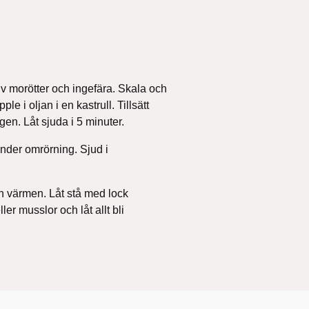
iv morötter och ingefära. Skala och
le i oljan i en kastrull. Tillsätt
gen. Låt sjuda i 5 minuter.
under omrörning. Sjud i
ån värmen. Låt stå med lock
ler musslor och låt allt bli