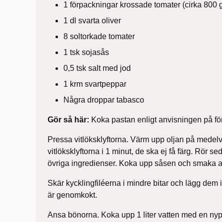
1 förpackningar krossade tomater (cirka 800 
1 dl svarta oliver
8 soltorkade tomater
1 tsk sojasås
0,5 tsk salt med jod
1 krm svartpeppar
Några droppar tabasco
Gör så här:
Koka pastan enligt anvisningen på f
Pressa vitlöksklyftorna. Värm upp oljan på medelv
vitlöksklyftorna i 1 minut, de ska ej få färg. Rör se
övriga ingredienser. Koka upp såsen och smaka a
Skär kycklingfiléerna i mindre bitar och lägg dem i
är genomkokt.
Ansa bönorna. Koka upp 1 liter vatten med en nypa