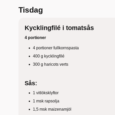
Tisdag
Kycklingfilé i tomatsås
4 portioner
4 portioner fullkornspasta
400 g kycklingfilé
300 g haricots verts
Sås:
1 vitlöksklyftor
1 msk rapsolja
1,5 msk maizenamjöl