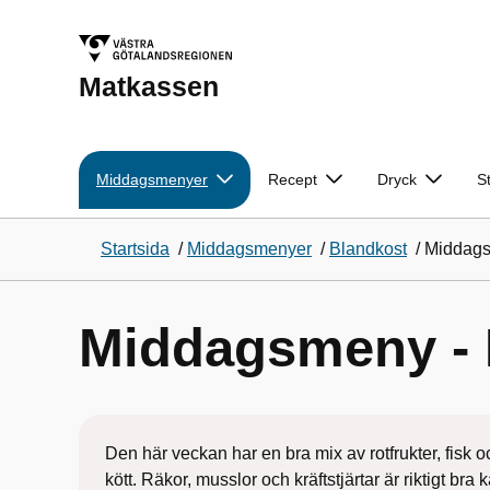
Matkassen
Middagsmenyer
Recept
Dryck
S
Startsida
/
Middagsmenyer
/
Blandkost
/
Middags
Middagsmeny - 
Den här veckan har en bra mix av rotfrukter, fisk o
kött. Räkor, musslor och kräftstjärtar är riktigt bra k