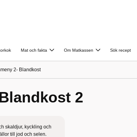
torkok
Mat och fakta
Om Matkassen
Sök recept
meny 2- Blandkost
Blandkost 2
ch skaldjur, kyckling och
ällor till jod och selen.