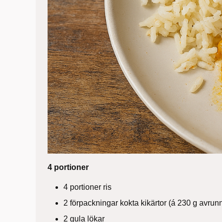
4 portioner
4 portioner ris
2 förpackningar kokta kikärtor (á 230 g avrunn
2 gula lökar