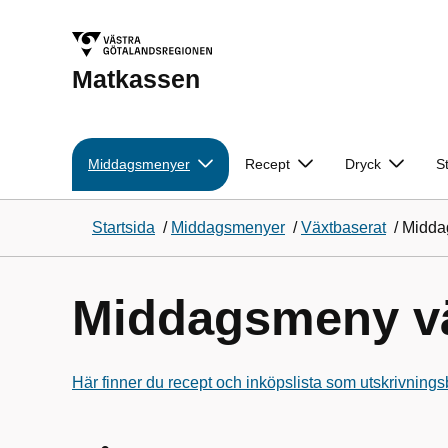
Matkassen
Middagsmenyer
Recept
Dryck
S
Startsida
/
Middagsmenyer
/
Växtbaserat
/
Midda
Middagsmeny vä
Här finner du recept och inköpslista som utskrivnings