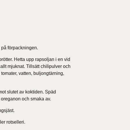
n på förpackningen.
rötter. Hetta upp rapsoljan i en vid
 allt mjuknat. Tillsätt chilipulver och
 tomater, vatten, buljongtärning,
 mot slutet av koktiden. Späd
er oreganon och smaka av.
gsjäst.
r rotselleri.