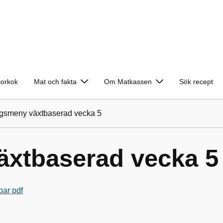
torkok
Mat och fakta
Om Matkassen
Sök recept
gsmeny växtbaserad vecka 5
xtbaserad vecka 5
bar pdf