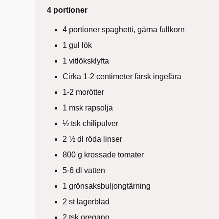
4 portioner
4 portioner spaghetti, gärna fullkorn
1 gul lök
1 vitlöksklyfta
Cirka 1-2 centimeter färsk ingefära
1-2 morötter
1 msk rapsolja
½ tsk chilipulver
2 ½ dl röda linser
800 g krossade tomater
5-6 dl vatten
1 grönsaksbuljongtärning
2 st lagerblad
2 tsk oregano