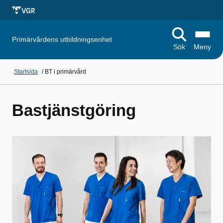
Primärvårdens utbildningsenhet
Sök
Meny
Startsida
/
BT i primärvård
Bastjänstgöring