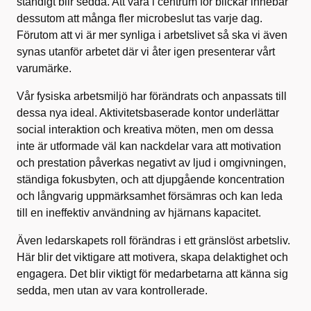
ständigt blir sedda. Att vara i centrum för blickar innebär
dessutom att många fler microbeslut tas varje dag.
Förutom att vi är mer synliga i arbetslivet så ska vi även
synas utanför arbetet där vi åter igen presenterar vårt
varumärke.
Vår fysiska arbetsmiljö har förändrats och anpassats till
dessa nya ideal. Aktivitetsbaserade kontor underlättar
social interaktion och kreativa möten, men om dessa
inte är utformade väl kan nackdelar vara att motivation
och prestation påverkas negativt av ljud i omgivningen,
ständiga fokusbyten, och att djupgående koncentration
och långvarig uppmärksamhet försämras och kan leda
till en ineffektiv användning av hjärnans kapacitet.
Även ledarskapets roll förändras i ett gränslöst arbetsliv.
Här blir det viktigare att motivera, skapa delaktighet och
engagera. Det blir viktigt för medarbetarna att känna sig
sedda, men utan av vara kontrollerade.