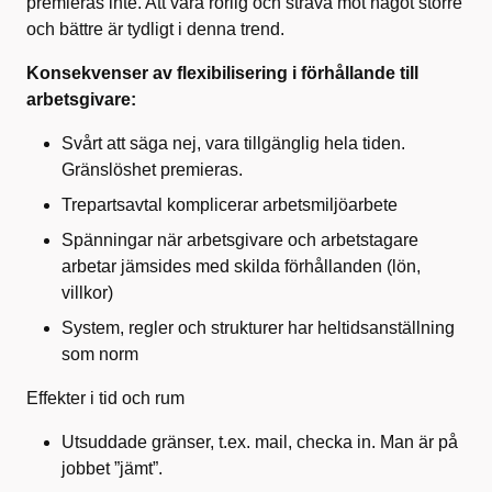
premieras inte. Att vara rörlig och sträva mot något större
och bättre är tydligt i denna trend.
Konsekvenser av flexibilisering i förhållande till
arbetsgivare:
Svårt att säga nej, vara tillgänglig hela tiden.
Gränslöshet premieras.
Trepartsavtal komplicerar arbetsmiljöarbete
Spänningar när arbetsgivare och arbetstagare
arbetar jämsides med skilda förhållanden (lön,
villkor)
System, regler och strukturer har heltidsanställning
som norm
Effekter i tid och rum
Utsuddade gränser, t.ex. mail, checka in. Man är på
jobbet ”jämt”.