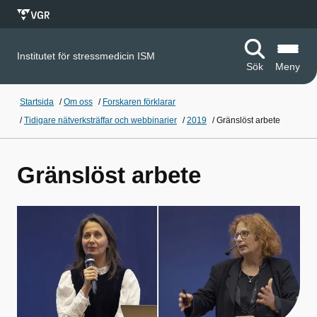
Institutet för stressmedicin ISM
Sök
Meny
Startsida
/
Om oss
/
Forskaren förklarar
/
Tidigare nätverksträffar och webbinarier
/
2019
/
Gränslöst arbete
Gränslöst arbete