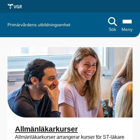
Primärvårdens utbildningsenhet
Sök
Meny
S
t
a
r
t
s
i
d
Allmänläkarkurser
Allmänläkarkurser arrangerar kurser för ST-läkare