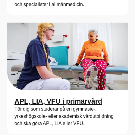
a
och specialister i allmänmedicin.
f
ö
r
P
r
i
m
ä
APL, LIA, VFU i primärvård
r
För dig som studerar på en gymnasie-,
v
yrkeshögskole- eller akademisk vårdutbildning
och ska göra APL, LIA eller VFU.
å