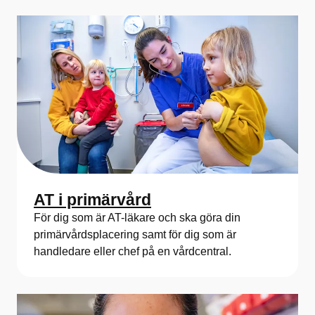
r
d
e
n
s
u
t
AT i primärvård
b
För dig som är AT-läkare och ska göra din
i
primärvårdsplacering samt för dig som är
handledare eller chef på en vårdcentral.
l
d