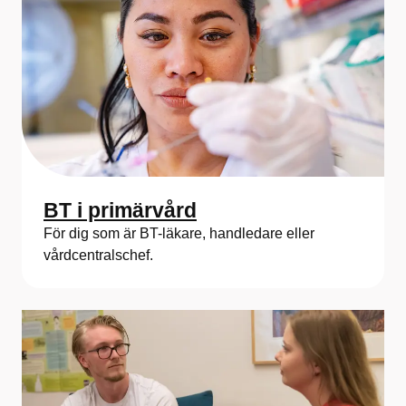
n
i
n
g
s
e
n
BT i primärvård
För dig som är BT-läkare, handledare eller
h
vårdcentralschef.
e
t