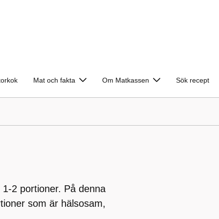
torkok
Mat och fakta
Om Matkassen
Sök recept
 1-2 portioner. På denna
ortioner som är hälsosam,