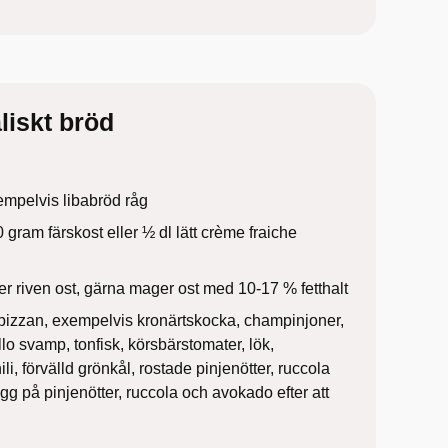
liskt bröd
xempelvis libabröd råg
 gram färskost eller ½ dl lätt crème fraiche
ler riven ost, gärna mager ost med 10-17 % fetthalt
å pizzan, exempelvis kronärtskocka, champinjoner,
llo svamp, tonfisk, körsbärstomater, lök,
li, förvälld grönkål, rostade pinjenötter, ruccola
g på pinjenötter, ruccola och avokado efter att