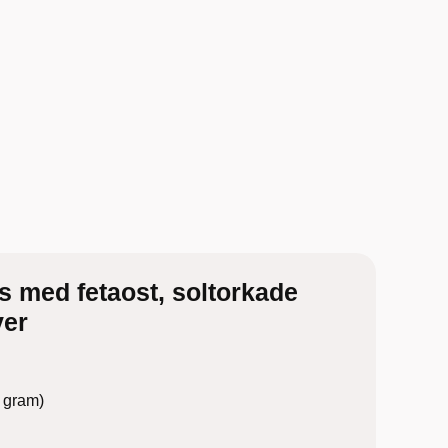
s med fetaost, soltorkade
ver
0 gram)