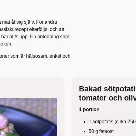
 mat åt sig själv. För andra
ssiskt recept efterföljs, och att
har ätits upp. En anledning som
nboken.
tioner som är hälsosam, enkel och
Bakad sötpotati
tomater och oli
1 portion
1 sötpotatis (cirka 25
50 g fetaost