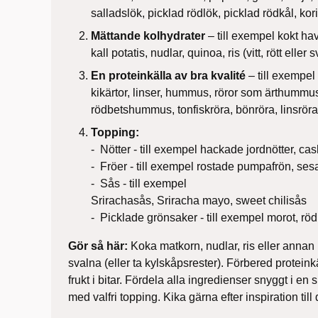
salladslök, picklad rödlök, picklad rödkål, ko
Mättande kolhydrater
– till exempel kokt hav
kall potatis, nudlar, quinoa, ris (vitt, rött eller s
En proteinkälla av bra kvalité
– till exempel 
kikärtor, linser, hummus, röror som ärthumm
rödbetshummus, tonfiskröra, bönröra, linsröra
Topping:
- Nötter - till exempel hackade jordnötter, c
- Fröer - till exempel rostade pumpafrön, ses
- Sås - till exempel
Srirachasås, Sriracha mayo, sweet chilisås
- Picklade grönsaker - till exempel morot, röd
Gör så här:
Koka matkorn, nudlar, ris eller annan 
svalna (eller ta kylskåpsrester). Förbered protein
frukt i bitar. Fördela alla ingredienser snyggt i en s
med valfri topping. Kika gärna efter inspiration till