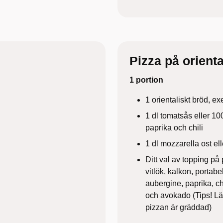
Pizza på orienta
1 portion
1 orientaliskt bröd, e
1 dl tomatsås eller 100
paprika och chili
1 dl mozzarella ost el
Ditt val av topping p
vitlök, kalkon, portabe
aubergine, paprika, chi
och avokado (Tips! Läg
pizzan är gräddad)