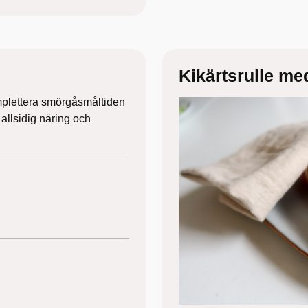
Kikärtsrulle me
omplettera smörgåsmåltiden
allsidig näring och