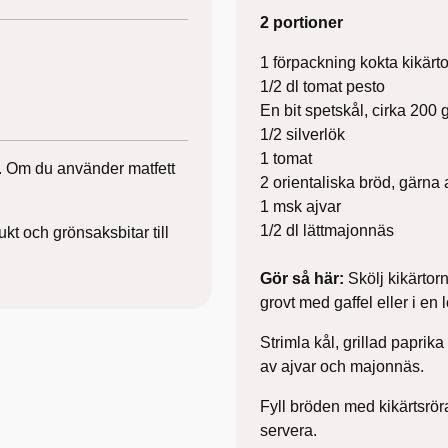
2 portioner
1 förpackning kokta kikärt
1/2 dl tomat pesto
En bit spetskål, cirka 200 
1/2 silverlök
1 tomat
t. Om du använder matfett
2 orientaliska bröd, gärna
1 msk ajvar
1/2 dl lättmajonnäs
kt och grönsaksbitar till
Gör så här:
Skölj kikärtor
grovt med gaffel eller i e
Strimla kål, grillad papri
av ajvar och majonnäs.
Fyll bröden med kikärtsrör
servera.