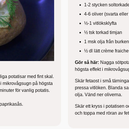
1-2 stycken soltorkad
4-6 oliver (svarta elle
½-1 vitlöksklyfta
½ tsk torkad timjan
1 msk olja från burken
½ dl lätt crème fraiche
Gör så här:
Nagga sötpota
högsta effekt i mikrovågsug
iga potatisar med fint skal.
Skär fetaost i små tärninga
a i mikrovågsugn på högsta
pressa vitlöken. Blanda sa
minuter för vanlig potatis.
olja. Vänd ner oliverna.
paprikasås.
Skär ett kryss i potatisen o
och toppa med röran av fet