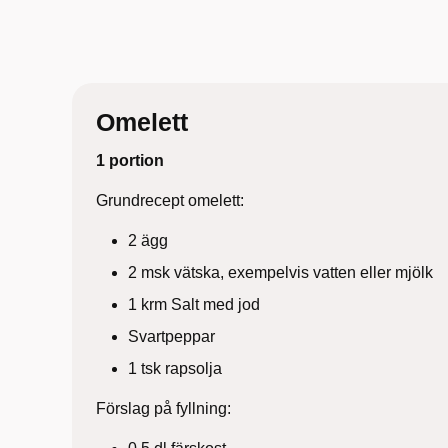
Omelett
1 portion
Grundrecept omelett:
2 ägg
2 msk vätska, exempelvis vatten eller mjölk
1 krm Salt med jod
Svartpeppar
1 tsk rapsolja
Förslag på fyllning: