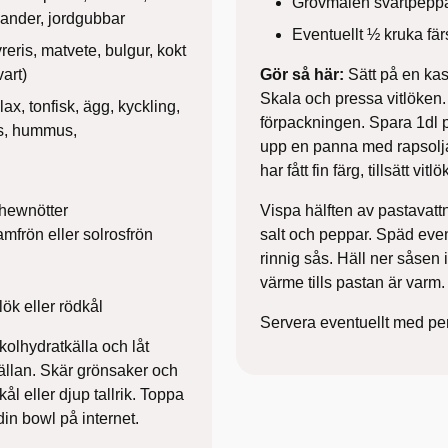
Grovmalen svartpeppa
riander, jordgubbar
Eventuellt ½ kruka färs
reris, matvete, bulgur, kokt
vart)
Gör så här:
Sätt på en kast
Skala och pressa vitlöken
lax, tonfisk, ägg, kyckling,
förpackningen. Spara 1dl p
us, hummus,
upp en panna med rapsolja
har fått fin färg, tillsätt v
ashewnötter
Vispa hälften av pastavat
amfrön eller solrosfrön
salt och peppar. Späd eve
rinnig sås. Häll ner såsen
värme tills pastan är varm.
lök eller rödkål
Servera eventuellt med per
kolhydratkälla och låt
källan. Skär grönsaker och
kål eller djup tallrik. Toppa
 din bowl på internet.