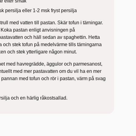
r efter smak
k persilja eller 1-2 msk fryst persilja
rull med vatten till pastan. Skär tofun i tärningar.
. Koka pastan enligt anvisningen på
astavatten och häll sedan av spaghettin. Hetta
 och stek tofun på medelvärme tills tärningarna
itlöken och stek ytterligare någon minut.
tnet med havregrädde, äggulor och parmesanost,
ntuellt med mer pastavatten om du vil ha en mer
 i pannan med tofun och rör i pastan, värm på svag
silja och en härlig råkostsallad.