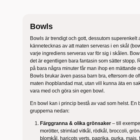
Bowls
Bowls är trendigt och gott, dessutom superenkelt a
kännetecknas av att maten serveras i en skål (bow
varje ingrediens serveras var för sig i skålen. Bow
det är egentligen bara fantasin som sätter stopp.
på bara några minuter får man ihop en mättande oc
Bowls brukar även passa barn bra, eftersom de ofta
maten ihopblandad mat, utan vill kunna äta en sak 
vara med och göra sin egen bowl.
En bowl kan i princip bestå av vad som helst. En b
grupperna nedan:
Färggranna & olika grönsaker
– till exemp
morötter, strimlad vitkål, rödkål, broccoli, grö
blomkål, haricots verts, paprika, gurka, majs, 