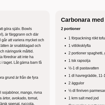
Carbonara med 
tt göra själv. Bowls
2 portioner
l), är färggrann och där
1 förpackning rökt tof
l går att variera mycket och
 Rätten är snabblagad och
1 vitlöksklyfta
h näringsrik måltid.
2 portioner spaghetti,
 föredrar att inte ha
1 tsk rapsolja
i taget. Låt gärna barn få
½-1 dl pastavatten
1 dl havregrädde, 11-1
ra grund är från de fyra
2 äggulor
½ dl finriven parmes
el sojabönor, mango, rivna
na ärtor, avokado, tomat,
1 krm salt med jod
färsk spenat, ruccola,