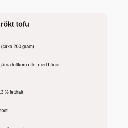
rökt tofu
u (cirka 200 gram)
 gärna fullkorn eller med bönor
3 % fetthalt
anost