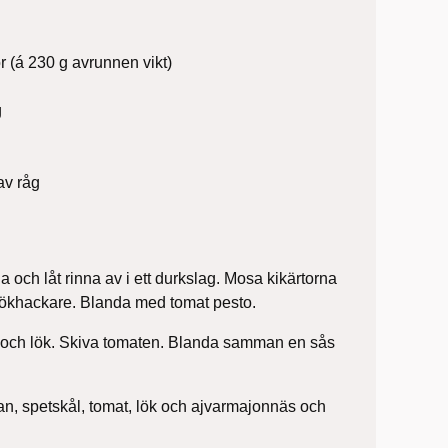
or (á 230 g avrunnen vikt)
g
 av råg
na och låt rinna av i ett durkslag. Mosa kikärtorna
n lökhackare. Blanda med tomat pesto.
ka och lök. Skiva tomaten. Blanda samman en sås
an, spetskål, tomat, lök och ajvarmajonnäs och