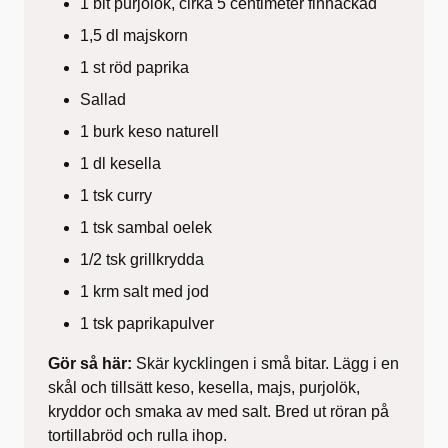
1 bit purjolök, cirka 5 centimeter finhackad
1,5 dl majskorn
1 st röd paprika
Sallad
1 burk keso naturell
1 dl kesella
1 tsk curry
1 tsk sambal oelek
1/2 tsk grillkrydda
1 krm salt med jod
1 tsk paprikapulver
Gör så här:
Skär kycklingen i små bitar. Lägg i en
skål och tillsätt keso, kesella, majs, purjolök,
kryddor och smaka av med salt. Bred ut röran på
tortillabröd och rulla ihop.