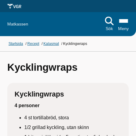
Matkassen
Sök
Meny
Startsida
/
Recept
/
Kalasmat
/
Kycklingwraps
Kycklingwraps
Kycklingwraps
4 personer
4 st tortillabröd, stora
1/2 grillad kyckling, utan skinn