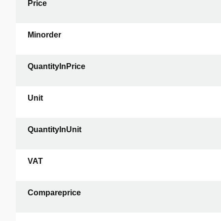
Price
Minorder
QuantityInPrice
Unit
QuantityInUnit
VAT
Compareprice