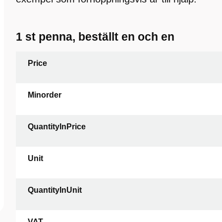
1 st penna, beställt en och en
Price
Minorder
QuantityInPrice
Unit
QuantityInUnit
VAT