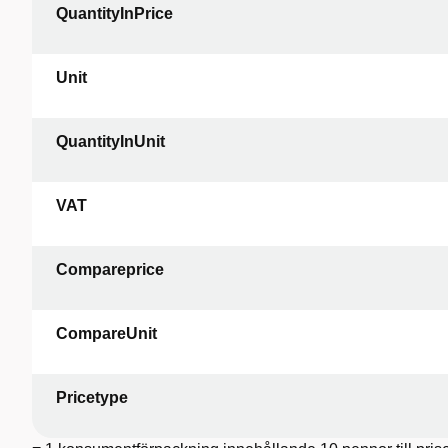
QuantityInPrice
Unit
QuantityInUnit
VAT
Compareprice
CompareUnit
Pricetype