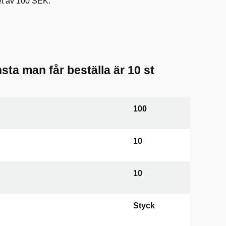
et av 100 SEK.
sta man får beställa är 10 st
100
10
10
Styck