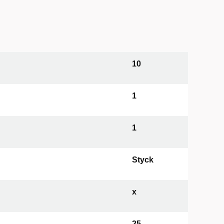
10
1
1
Styck
x
25