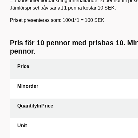
= 1 konsumentförpackning innehållande 10 pennor till pris
Jämförspriset påvisar att 1 penna kostar 10 SEK.
Priset presenteras som: 100/1*1 = 100 SEK
Pris för 10 pennor med prisbas 10. Min
pennor.
Price
Minorder
QuantityInPrice
Unit