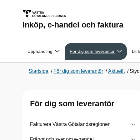
Inköp, e-handel och faktura
Upphandling
För dig som leverantör
Bli 
Startsida
/
För dig som leverantör
/
Aktuellt
/
Styc
För dig som leverantör
Fakturera Västra Götalandsregionen
Frågor och svar om e-handel