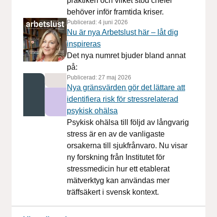
praktiken och vilket stöd chefer
behöver inför framtida kriser.
Publicerad:
4 juni 2026
Nu är nya Arbetslust här – låt dig
inspireras
Det nya numret bjuder bland annat
på:
Publicerad:
27 maj 2026
Nya gränsvärden gör det lättare att
identifiera risk för stressrelaterad
psykisk ohälsa
Psykisk ohälsa till följd av långvarig
stress är en av de vanligaste
orsakerna till sjukfrånvaro. Nu visar
ny forskning från Institutet för
stressmedicin hur ett etablerat
mätverktyg kan användas mer
träffsäkert i svensk kontext.