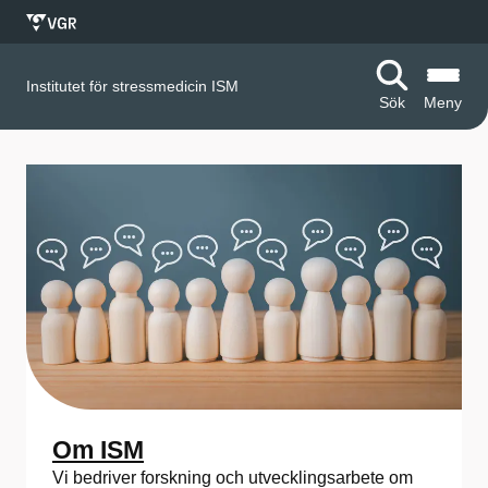
Institutet för stressmedicin ISM
Sök
Meny
S
t
a
r
t
s
i
d
Om ISM
Vi bedriver forskning och utvecklingsarbete om