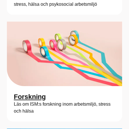
a
stress, hälsa och psykosocial arbetsmiljö
f
ö
r
S
t
r
e
s
Forskning
s
Läs om ISM:s forskning inom arbetsmiljö, stress
m
och hälsa
e