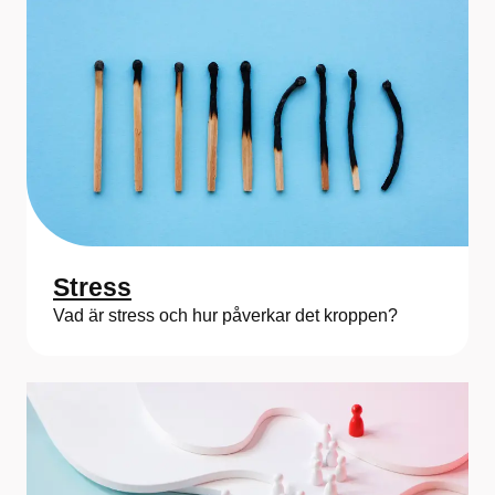
d
i
c
i
n
Stress
Vad är stress och hur påverkar det kroppen?