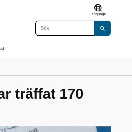
Language
töd
r träffat 170