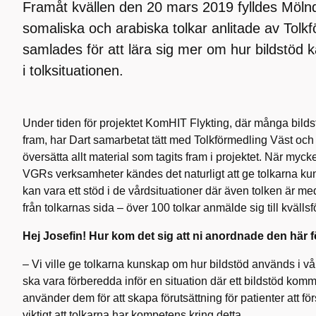
Framåt kvällen den 20 mars 2019 fylldes Möln
somaliska och arabiska tolkar anlitade av Tolk
samlades för att lära sig mer om hur bildstöd 
i tolksituationen.
Under tiden för projektet KomHIT Flykting, där många bildst
fram, har Dart samarbetat tätt med Tolkförmedling Väst och an
översätta allt material som tagits fram i projektet. När myck
VGRs verksamheter kändes det naturligt att ge tolkarna k
kan vara ett stöd i de vårdsituationer där även tolken är med
från tolkarnas sida – över 100 tolkar anmälde sig till kvälls
Hej Josefin! Hur kom det sig att ni anordnade den här 
– Vi ville ge tolkarna kunskap om hur bildstöd används i vård
ska vara förberedda inför en situation där ett bildstöd ko
använder dem för att skapa förutsättning för patienter att f
viktigt att tolkarna har kompetens kring detta.