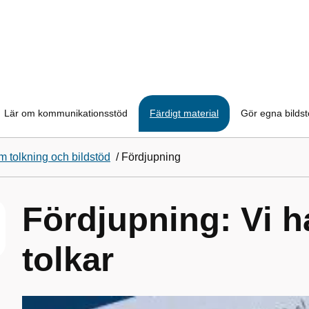
Lär om kommunikationsstöd
Färdigt material
Gör egna bilds
 tolkning och bildstöd
/
Fördjupning
Fördjupning: Vi ha
tolkar