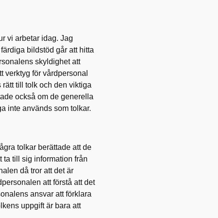
r vi arbetar idag. Jag
rdiga bildstöd går att hitta
sonalens skyldighet att
t verktyg för vårdpersonal
rätt till tolk och den viktiga
ättade också om de generella
iga inte används som tolkar.
gra tolkar berättade att de
ta till sig information från
en då tror att det är
dpersonalen att förstå att det
rsonalens ansvar att förklara
lkens uppgift är bara att