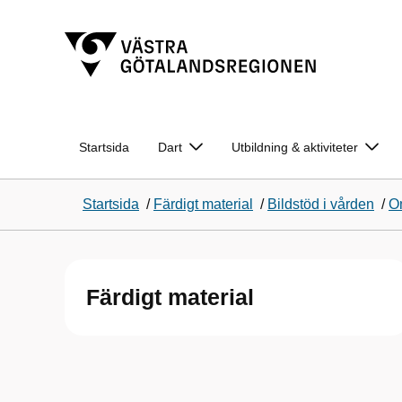
Startsida
Dart
Utbildning & aktiviteter
Startsida
/
Färdigt material
/
Bildstöd i vården
/
Om
Färdigt material