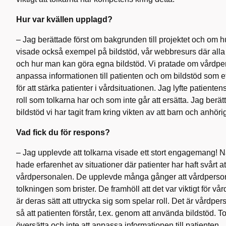
Hur var kvällen upplagd?
– Jag berättade först om bakgrunden till projektet och om hu
visade också exempel på bildstöd, vår webbresurs där alla fä
och hur man kan göra egna bildstöd. Vi pratade om vårdper
anpassa informationen till patienten och om bildstöd som et
för att stärka patienter i vårdsituationen. Jag lyfte patientens 
roll som tolkarna har och som inte går att ersätta. Jag ber
bildstöd vi har tagit fram kring vikten av att barn och anhör
Vad fick du för respons?
– Jag upplevde att tolkarna visade ett stort engagemang! Nå
hade erfarenhet av situationer där patienter har haft svårt att 
vårdpersonalen. De upplevde många gånger att vårdpersonal
tolkningen som brister. De framhöll att det var viktigt för vår
är deras sätt att uttrycka sig som spelar roll. Det är vårdpe
så att patienten förstår, t.ex. genom att använda bildstöd. To
översätta och inte att anpassa informationen till patienten.