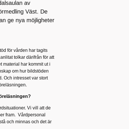
dalsaulan av
förmedling Väst. De
kan ge nya möjligheter
öd för vården har tagits
litat tolkar därifrån för att
et material har kommit ut i
unskap om hur bildstöden
. Och intresset var stort
föreläsningen.
föreläsningen?
situationer. Vi vill att de
mmer fram. Vårdpersonal
örstå och minnas och det är