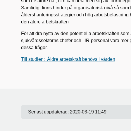
som de äldre har, och kan dela med sig av till kollegor 
Samtidigt finns hinder på organisatorisk nivå så som 
åldershanteringsstrategier och hög arbetsbelastning ho
den äldre arbetskraften
För att dra nytta av den potentiella arbetskraften so
sjukvårdssektorns chefer och HR-personal vara mer pr
dessa frågor.
Till studien: Äldre arbetskraft behövs i vården
Senast uppdaterad:
2020-03-19 11:49