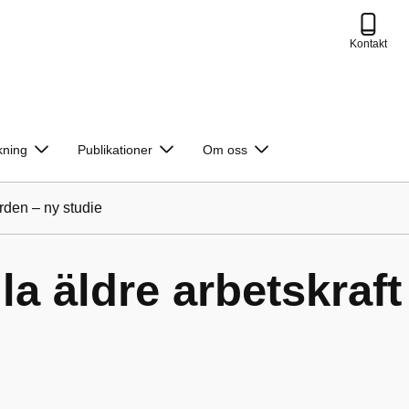
Kontakt
kning
Publikationer
Om oss
ården – ny studie
la äldre arbetskraft