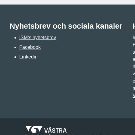
Nyhetsbrev och sociala kanaler
ISM:s nyhetsbrev
I
H
Facebook
s
Linkedin
a
n
v
e
m
V