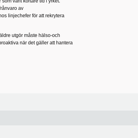
som varit kortare tid i yrket.
frånvaro av
s linjechefer för att rekrytera
m äldre utgör måste hälso-och
oaktiva när det gäller att hantera