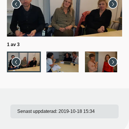
1
av
3
2
a
Senast uppdaterad:
2019-10-18 15:34