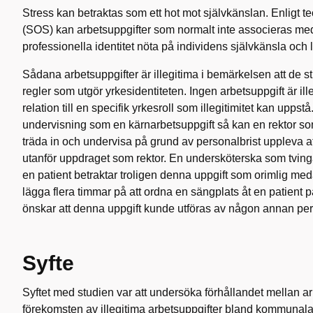
Stress kan betraktas som ett hot mot självkänslan. Enligt te
(SOS) kan arbetsuppgifter som normalt inte associeras med
professionella identitet nöta på individens självkänsla och le
Sådana arbetsuppgifter är illegitima i bemärkelsen att de s
regler som utgör yrkesidentiteten. Ingen arbetsuppgift är illegi
relation till en specifik yrkesroll som illegitimitet kan uppst
undervisning som en kärnarbetsuppgift så kan en rektor 
träda in och undervisa på grund av personalbrist uppleva at
utanför uppdraget som rektor. En undersköterska som tving
en patient betraktar troligen denna uppgift som orimlig m
lägga flera timmar på att ordna en sängplats åt en patient p
önskar att denna uppgift kunde utföras av någon annan pe
Syfte
Syftet med studien var att undersöka förhållandet mellan a
förekomsten av illegitima arbetsuppgifter bland kommunala 