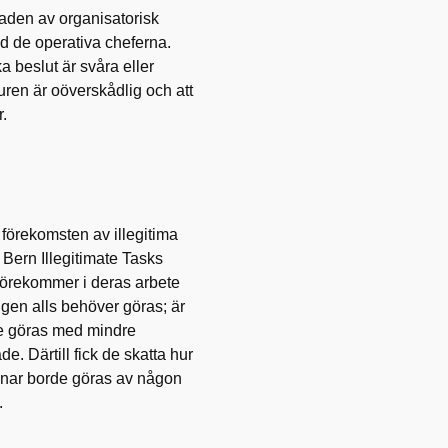
raden av organisatorisk
and de operativa cheferna.
a beslut är svåra eller
uren är oöverskådlig och att
r.
a förekomsten av illegitima
 Bern Illegitimate Tasks
 förekommer i deras arbete
igen alls behöver göras; är
nde göras med mindre
. Därtill fick de skatta hur
enar borde göras av någon
.