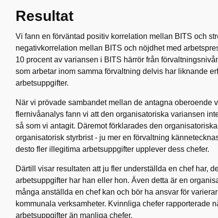
Resultat
Vi fann en förväntad positiv korrelation mellan BITS och str
negativkorrelation mellan BITS och nöjdhet med arbetsprest
10 procent av variansen i BITS härrör från förvaltningsnivån
som arbetar inom samma förvaltning delvis har liknande erf
arbetsuppgifter.
När vi prövade sambandet mellan de antagna oberoende va
flernivåanalys fann vi att den organisatoriska variansen int
så som vi antagit. Däremot förklarades den organisatorisk
organisatorisk styrbrist - ju mer en förvaltning kännetecknas
desto fler illegitima arbetsuppgifter upplever dess chefer.
Därtill visar resultaten att ju fler underställda en chef har, de
arbetsuppgifter har han eller hon. Även detta är en organisa
många anställda en chef kan och bör ha ansvar för varierar
kommunala verksamheter. Kvinnliga chefer rapporterade någ
arbetsuppgifter än manliga chefer.