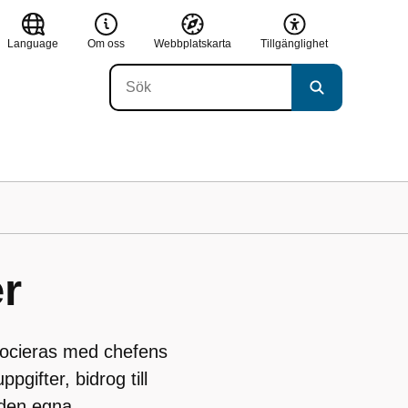
Language
Om oss
Webbplatskarta
Tillgänglighet
er
ssocieras med chefens
ppgifter, bidrog till
 den egna