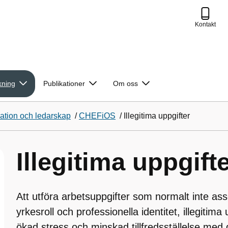
Kontakt
kning
Publikationer
Om oss
ation och ledarskap
/
CHEFiOS
/
Illegitima uppgifter
Illegitima uppgift
Att utföra arbetsuppgifter som normalt inte a
yrkesroll och professionella identitet, illegitima u
ökad stress och minskad tillfredsställelse med