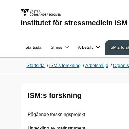
Institutet för stressmedicin ISM
Startsida
Stress
Arbetsliv
ISM:s fors
Startsida
/
ISM:s forskning
/
Arbetsmiljö
/
Organis
ISM:s forskning
Pågående forskningsprojekt
Utveckling av mätinstrument