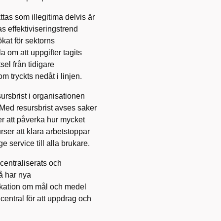
ttas som illegitima delvis är
s effektiviseringstrend
ökat för sektorns
om att uppgifter tagits
sel från tidigare
 tryckts nedåt i linjen.
sursbrist i organisationen
 Med resursbrist avses saker
ter att påverka hur mycket
rser att klara arbetstoppar
ge service till alla brukare.
centraliserats och
å har nya
ikation om mål och medel
central för att uppdrag och