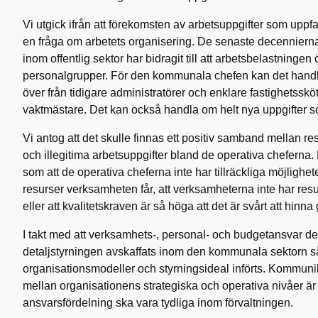
Vi utgick ifrån att förekomsten av arbetsuppgifter som uppfa
en fråga om arbetets organisering. De senaste decennierna
inom offentlig sektor har bidragit till att arbetsbelastningen 
personalgrupper. För den kommunala chefen kan det handla 
över från tidigare administratörer och enklare fastighetssköt
vaktmästare. Det kan också handla om helt nya uppgifter som
Vi antog att det skulle finnas ett positiv samband mellan re
och illegitima arbetsuppgifter bland de operativa cheferna.
som att de operativa cheferna inte har tillräckliga möjlighe
resurser verksamheten får, att verksamheterna inte har resu
eller att kvalitetskraven är så höga att det är svårt att hinna 
I takt med att verksamhets-, personal- och budgetansvar de
detaljstyrningen avskaffats inom den kommunala sektorn s
organisationsmodeller och styrningsideal införts. Kommun
mellan organisationens strategiska och operativa nivåer är 
ansvarsfördelning ska vara tydliga inom förvaltningen.