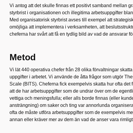
Vi antog att det skulle finnas ett positivt samband mellan g
styrbrist i organisationen och illegitima arbetsuppgifter bl
Med organisatorisk styrbrist avses till exempel att strategisk
omöjliga att implementera i verksamheten, att beslutsstrukt
cheferna har svårt att få en tydlig bild av vad de ansvarar fö
Metod
Vi lät 440 operativa chefer från 28 olika förvaltningar skatt
uppgifter i arbetet. Vi använde de åtta frågor som utgör The
Scale (BITS). Cheferna fick exempelvis skatta hur ofta det
att de har arbetsuppgifter som de undrar över om de egentl
vettiga och meningsfulla; eller alls borde finnas (eller ku
ansträngning) om saker och ting var annorlunda organiserade
ofta de måste utföra arbetsuppgifter som de exempelvis m
annan eller kräver mer av dem än vad de anser vara rimligt