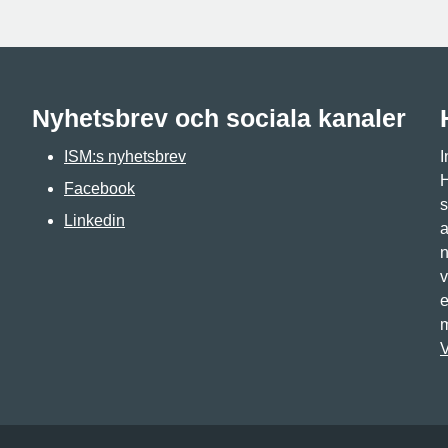
Nyhetsbrev och sociala kanaler
ISM:s nyhetsbrev
I
H
Facebook
s
Linkedin
a
n
v
e
m
V