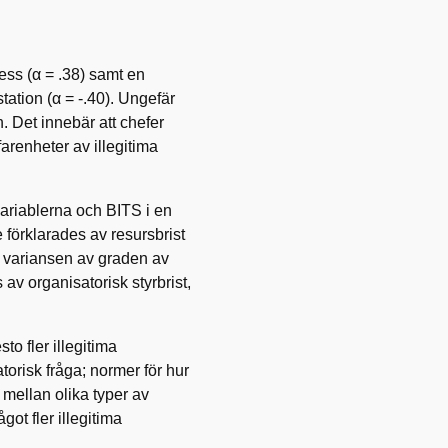
ess (α = .38) samt en
ation (α = -.40). Ungefär
. Det innebär att chefer
arenheter av illegitima
riablerna och BITS i en
e förklarades av resursbrist
a variansen av graden av
 av organisatorisk styrbrist,
sto fler illegitima
torisk fråga; normer för hur
 mellan olika typer av
ot fler illegitima