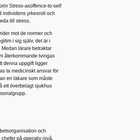
orin Stress-asoffence-to-self
 individens yrkesroll och
da till stress.
trider mot de normer och
tim i sig själv, det är i
å. Medan lärare betraktar
som återkommande tvingas
t denna uppgift ligger
as ta medicinskt ansvar för
edan en läkare som måste
å ett överbelagt sjukhus
rsonalgrupp.
rbetsorganisation och
chefer på operativ nivå.