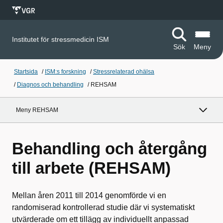
Institutet för stressmedicin ISM
Sök
Meny
Startsida
/
ISM:s forskning
/
Stressrelaterad ohälsa
/
Diagnos och behandling
/
REHSAM
Meny REHSAM
Behandling och återgång
till arbete (REHSAM)
Mellan åren 2011 till 2014 genomförde vi en
randomiserad kontrollerad studie där vi systematiskt
utvärderade om ett tillägg av individuellt anpassad