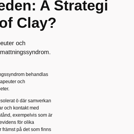
den: A Strategi
of Clay?
peuter och
utmattningssyndrom.
tningssyndrom behandlas
rapeuter och
eter.
 isolerat ö där samverkan
rar och kontakt med
vstånd, exempelvis som är
 evidens för olika
r främst på det som finns