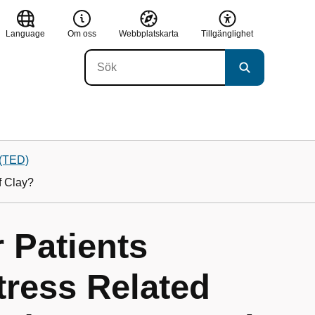
Language
Om oss
Webbplatskarta
Tillgänglighet
 (TED)
f Clay?
r Patients
tress Related