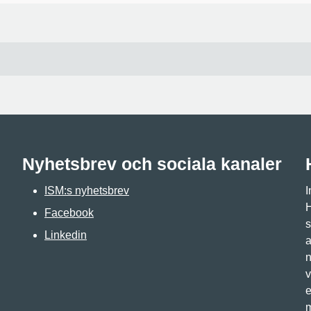
Nyhetsbrev och sociala kanaler
ISM:s nyhetsbrev
I
H
Facebook
s
Linkedin
a
n
v
e
m