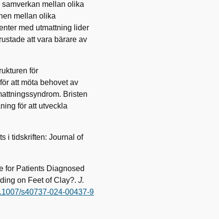
 på samverkan mellan olika
nen mellan olika
enter med utmattning lider
 rustade att vara bärare av
rukturen för
 för att möta behovet av
mattningssyndrom. Bristen
ng för att utveckla
i tidskriften: Journal of
e for Patients Diagnosed
ding on Feet of Clay?.
J.
/10.1007/s40737-024-00437-9