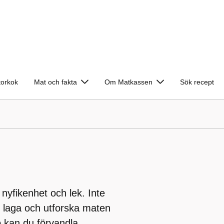
torkok
Mat och fakta
Om Matkassen
Sök recept
nyfikenhet och lek. Inte
, laga och utforska maten
p kan du förvandla