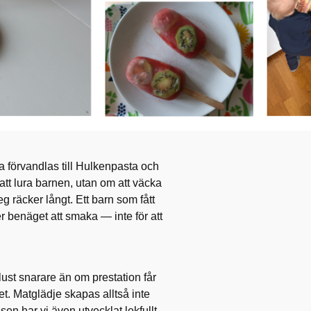
a förvandlas till Hulkenpasta och
att lura barnen, utan om att väcka
eg räcker långt. Ett barn som fått
r benäget att smaka — inte för att
ust snarare än om prestation får
vet. Matglädje skapas alltså inte
en har vi även utvecklat lekfullt