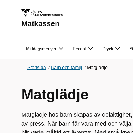
Matkassen
Middagsmenyer
Recept
Dryck
S
Startsida
/
Barn och familj
/
Matglädje
Matglädje
Matglädje hos barn skapas av delaktighet, 
av press. När barn får vara med och välja
blir varje måltid ett äventyr. Med små kne