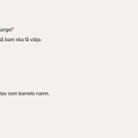
orange!”
å barn ska få välja
stav som barnets namn.