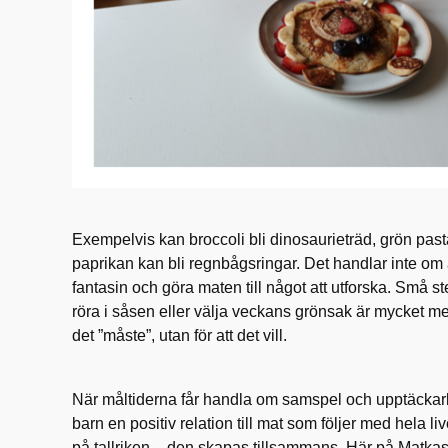
Exempelvis kan broccoli bli dinosaurieträd, grön past
paprikan kan bli regnbågsringar. Det handlar inte om 
fantasin och göra maten till något att utforska. Små st
röra i såsen eller välja veckans grönsak är mycket me
det ”måste”, utan för att det vill.
När måltiderna får handla om samspel och upptäckarl
barn en positiv relation till mat som följer med hela li
på tallriken – den skapas tillsammans. Här på Matkass