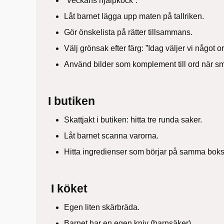
”Veckans hjälpkock”.
Låt barnet lägga upp maten på tallriken.
Gör önskelista på rätter tillsammans.
Välj grönsak efter färg: ”Idag väljer vi något 
Använd bilder som komplement till ord när sm
I butiken
Skattjakt i butiken: hitta tre runda saker.
Låt barnet scanna varorna.
Hitta ingredienser som börjar på samma bok
I köket
Egen liten skärbräda.
Barnet har en egen kniv (barnsäker).