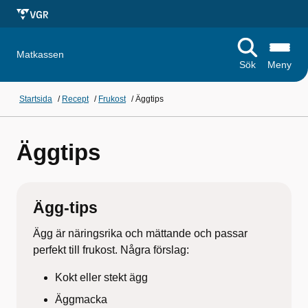
Matkassen
Sök
Meny
Startsida
/
Recept
/
Frukost
/
Äggtips
Äggtips
Ägg-tips
Ägg är näringsrika och mättande och passar
perfekt till frukost. Några förslag:
Kokt eller stekt ägg
Äggmacka