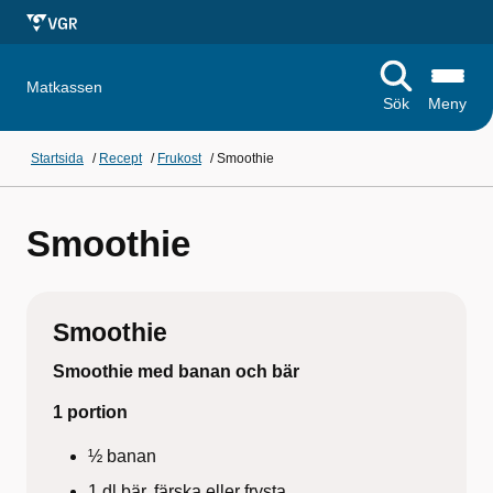
Matkassen
Sök
Meny
Startsida
/
Recept
/
Frukost
/
Smoothie
Smoothie
Smoothie
Smoothie med banan och bär
1 portion
½ banan
1 dl bär, färska eller frysta