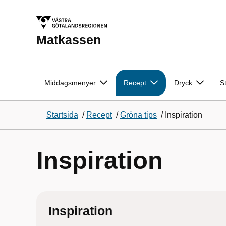
Matkassen
Middagsmenyer
Recept
Dryck
S
Startsida
/
Recept
/
Gröna tips
/
Inspiration
Inspiration
Inspiration