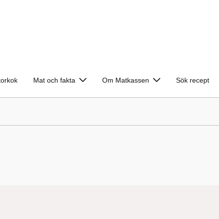
torkok
Mat och fakta
Om Matkassen
Sök recept