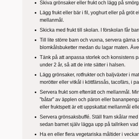
Skiva grönsaker eller frukt och lägg på smör
Lägg frukt eller bär i fil, yoghurt eller på gröt e
mellanmål.
Skicka med frukt till skolan. I förskolan får b
Till lite större barn och vuxna, servera gärna s
blomkålsbuketter medan du lagar maten. Äve
Tänk på att anpassa storlek och konsistens på
under 2 år, så att de inte sätter i halsen.
Lägg grönsaker, rotfrukter och baljväxter i mat
morötter eller vitkål i köttfärssås, tacofärs, i pa
Servera frukt som efterrätt och mellanmål. Min
”båtar” av äpplen och päron eller bananpengar
eller fruktspett är ett uppskattat mellanmål elle
Servera grönsaksbuffé. Ställ fram skålar med o
sedan barnet själv lägga upp på tallriken vad 
Ha en eller flera vegetariska måltider i vecka