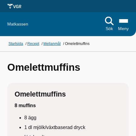
Matkassen
Sök
Meny
Startsida
/
Recept
/
Mellanmål
/
Omelettmuffins
Omelettmuffins
Omelettmuffins
8 muffins
8 ägg
1 dl mjölk/växtbaserad dryck