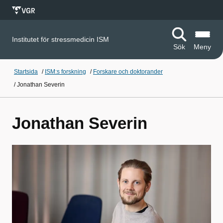
Institutet för stressmedicin ISM
Sök
Meny
Startsida
/
ISM:s forskning
/
Forskare och doktorander
/
Jonathan Severin
Jonathan Severin