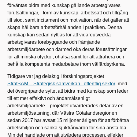
förväntas bidra med kunskap gällande arbetsgivares
förutsättningar, i form av kunskap, arbetssätt och tillgång
till stöd, samt incitament och motivation, när det gäller att
skapa hållbara arbetsförhållanden i praktiken. Denna
kunskap kan sedan nyttjas för att vidareutveckla
arbetsgivares förebyggande och främjande
arbetsmiljöarbete och därmed öka deras förutsättningar
för att minska olyckor, ohälsa samt för att attrahera och
behålla kompetenta medarbetare inom välfärdsyrkena.
Tidigare var jag delaktig i forskningsprojektet
StratSAM – Strategisk samverkan i offentlig sektor
, med
det övergripande syftet att bidra med kunskap som leder
till ett mer effektivt och ändamålsenligt
arbetsmiljöarbete. I projektet utvärderades delar av en
arbetsmiljösatsning, där Västra Götalandsregionen
sedan 2017 har avsatt 15 miljoner årligen för att förbättra
arbetsmiljön och sänka sjukfrånvaron för sina anställda.
Min del handlade om att utvärdera processen, effekter