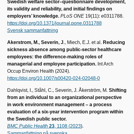
Swedish welfare sector–questionnaire development,
its validity and reliability, and initial findings on
employers’ knowledge.
PLoS ONE
19(11): e0311788.
https://doi.org/10.1371/journal.pone.0311788
Svensk sammanfattning
Akerstrom, M., Severin, J
., Miech, E.J. et al.
Reducing
sickness absence among public-sector healthcare
employees: the difference-making roles of
managerial and employee participation.
Int Arch
Occup Environ Health (2024).
https://doi.org/10.1007/s00420-024-02048-0
Dahlqvist, I., Ståhl, C., Severin, J. Åkerström, M
.
Shifting
from an individual to an organizational perspective
in work environment management – a process
evaluation of a six-year intervention program within
the Swedish public sector.
BMC Public Health
23
, 1108 (2023
).
Sammanfattning på svenska