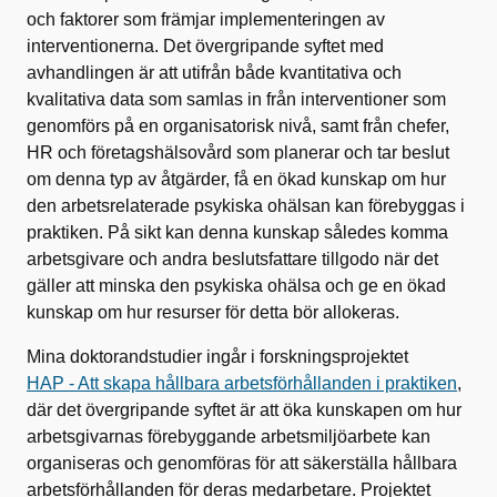
och faktorer som främjar implementeringen av
interventionerna. Det övergripande syftet med
avhandlingen är att utifrån både kvantitativa och
kvalitativa data som samlas in från interventioner som
genomförs på en organisatorisk nivå, samt från chefer,
HR och företagshälsovård som planerar och tar beslut
om denna typ av åtgärder, få en ökad kunskap om hur
den arbetsrelaterade psykiska ohälsan kan förebyggas i
praktiken. På sikt kan denna kunskap således komma
arbetsgivare och andra beslutsfattare tillgodo när det
gäller att minska den psykiska ohälsa och ge en ökad
kunskap om hur resurser för detta bör allokeras.
Mina doktorandstudier ingår i forskningsprojektet
HAP - Att skapa hållbara arbetsförhållanden i praktiken
,
där det övergripande syftet är att öka kunskapen om hur
arbetsgivarnas förebyggande arbetsmiljöarbete kan
organiseras och genomföras för att säkerställa hållbara
arbetsförhållanden för deras medarbetare. Projektet