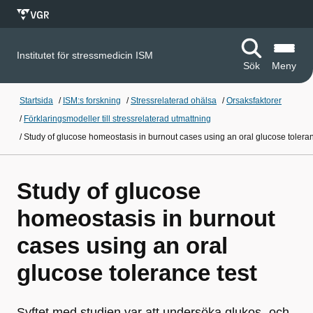
Institutet för stressmedicin ISM
Sök
Meny
Startsida
/
ISM:s forskning
/
Stressrelaterad ohälsa
/
Orsaksfaktorer
/
Förklaringsmodeller till stressrelaterad utmattning
/
Study of glucose homeostasis in burnout cases using an oral glucose toleran
Study of glucose
homeostasis in burnout
cases using an oral
glucose tolerance test
Syftet med studien var att undersöka glukos- och