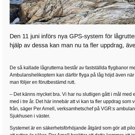
Den 11 juni införs nya GPS-system för lågrutt
hjälp av dessa kan man nu ta fler uppdrag, äv
De så kallade lågrutterna består av fastställda flygbanor
Ambulanshelikoptern kan därför flyga på låg höjd även när si
man följer en förutbestämd rutt.
– Det känns mycket bra. Vi har nu slutligen gått i mål med et
med i tre år. Det här innebär att vi kan ta fler uppdrag som 
från, säger Per Arnell, verksamhetschef på VGR:s ambulans
Sjukhusen i väster.
Systemet är en säkerhetsförhöjande åtgärd som gör att pil