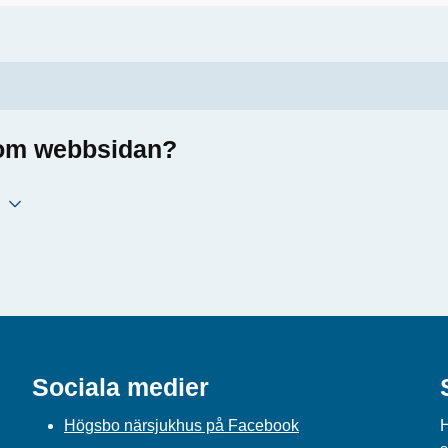
a om webbsidan?
Sociala medier
Högsbo närsjukhus på Facebook
H