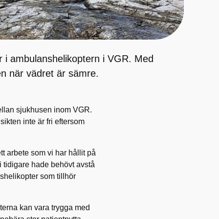
er i ambulanshelikoptern i VGR. Med
en när vädret är sämre.
 mellan sjukhusen inom VGR.
kten inte är fri eftersom
t arbete som vi har hållit på
vi tidigare hade behövt avstå
helikopter som tillhör
oterna kan vara trygga med