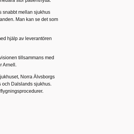
nnebära stor patientnytta.
tas snabbt mellan sjukhus
llanden. Man kan se det som
 med hjälp av leverantören
 divisionen tillsammans med
 Arnell.
sjukhuset, Norra Älvsborgs
s och Dalslands sjukhus.
nflygningsprocedurer.