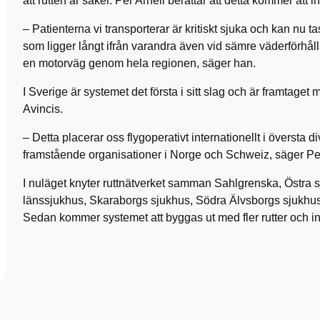
att rutten är säker. Per Arnell berättar att detta kommer att i
– Patienterna vi transporterar är kritiskt sjuka och kan nu 
som ligger långt ifrån varandra även vid sämre väderförhå
en motorväg genom hela regionen, säger han.
I Sverige är systemet det första i sitt slag och är framtaget
Avincis.
– Detta placerar oss flygoperativt internationellt i översta
framstående organisationer i Norge och Schweiz, säger Per
I nuläget knyter ruttnätverket samman Sahlgrenska, Östra 
länssjukhus, Skaraborgs sjukhus, Södra Älvsborgs sjukhu
Sedan kommer systemet att byggas ut med fler rutter och i