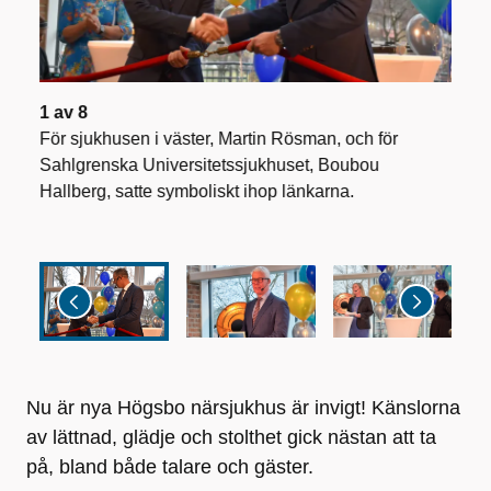
1
av
8
2
av
För sjukhusen i väster, Martin Rösman, och för
Huvu
Sahlgrenska Universitetssjukhuset, Boubou
Almg
Hallberg, satte symboliskt ihop länkarna.
Nu är nya Högsbo närsjukhus är invigt! Känslorna
av lättnad, glädje och stolthet gick nästan att ta
på, bland både talare och gäster.