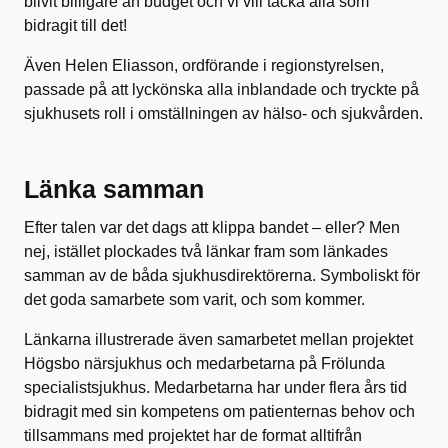
blivit billigare än budget och vi vill tacka alla som
bidragit till det!
Även Helen Eliasson, ordförande i regionstyrelsen,
passade på att lyckönska alla inblandade och tryckte på
sjukhusets roll i omställningen av hälso- och sjukvården.
Länka samman
Efter talen var det dags att klippa bandet – eller? Men
nej, istället plockades två länkar fram som länkades
samman av de båda sjukhusdirektörerna. Symboliskt för
det goda samarbete som varit, och som kommer.
Länkarna illustrerade även samarbetet mellan projektet
Högsbo närsjukhus och medarbetarna på Frölunda
specialistsjukhus. Medarbetarna har under flera års tid
bidragit med sin kompetens om patienternas behov och
tillsammans med projektet har de format alltifrån