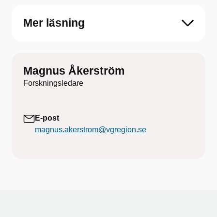
Mer läsning
Magnus Åkerström
Forskningsledare
E-post
magnus.akerstrom@vgregion.se