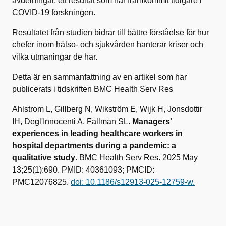
avdelningar, ett resultat som har framkommit tidigare i
COVID-19 forskningen.
Resultatet från studien bidrar till bättre förståelse för hur
chefer inom hälso- och sjukvården hanterar kriser och
vilka utmaningar de har.
Detta är en sammanfattning av en artikel som har
publicerats i tidskriften BMC Health Serv Res
Ahlstrom L, Gillberg N, Wikström E, Wijk H, Jonsdottir
IH, Degl'Innocenti A, Fallman SL.
Managers'
experiences in leading healthcare workers in
hospital departments during a pandemic: a
qualitative study
. BMC Health Serv Res. 2025 May
13;25(1):690. PMID: 40361093; PMCID:
PMC12076825.
doi: 10.1186/s12913-025-12759-w.