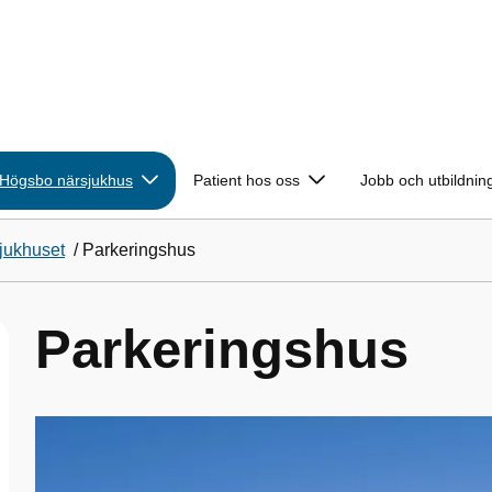
Högsbo närsjukhus
Patient hos oss
Jobb och utbildnin
jukhuset
/
Parkeringshus
Parkeringshus