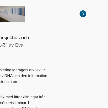
ärsjukhus och
1-3" av Eva
rkeringsgaragets arkitektur.
 av DNA och den information
stenar i en
ix med färgskiftningar från
mörkrets timmar. I