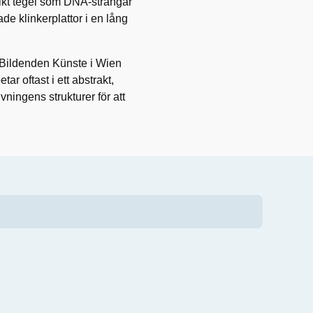
likt tegel som DNA-strängar
e klinkerplattor i en lång
 Bildenden Künste i Wien
r oftast i ett abstrakt,
ningens strukturer för att