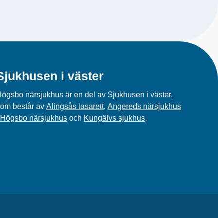
Sjukhusen i väster
ögsbo närsjukhus är en del av Sjukhusen i väster,
om består av
Alingsås lasarett
,
Angereds närsjukhus
Högsbo närsjukhus
och
Kungälvs sjukhus
.