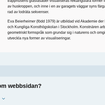
trapphusens glasfasader visualiseras rektangulära former 
av huskroppen, och inne i en av garagets väggar syns färgad
rad av lodräta sekvenser.
Eva Beierheimer (född 1979) är utbildad vid Akademie der
och Kungliga Konsthögskolan i Stockholm. Konstnären arbeta
geometriskt formspråk som grundar sig i naturens och omgiv
utveckla nya former av visualiseringar.
a om webbsidan?