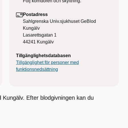
Följ korridoren och skyltning.
Postadress
Sahlgrenska Univ.sjukhuset GeBlod
Kungälv
Lasarettsgatan 1
44241
Kungälv
Tillgänglighetsdatabasen
Tillgänglighet för personer med
funktionsnedsättning
Kungälv. Efter blodgivningen kan du