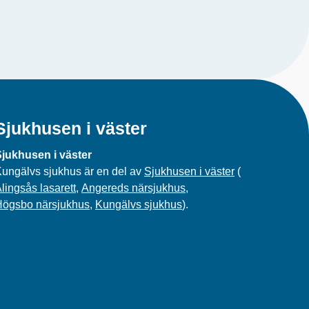
Sjukhusen i väster
jukhusen i väster
ungälvs sjukhus är en del av
Sjukhusen i väster
(
lingsås lasarett
,
Angereds närsjukhus
,
Högsbo närsjukhus
,
Kungälvs sjukhus
).