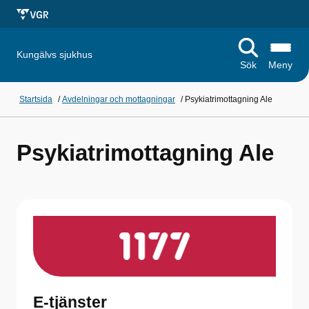
Kungälvs sjukhus
Sök
Meny
Startsida
/
Avdelningar och mottagningar
/
Psykiatrimottagning Ale
Psykiatrimottagning Ale
E-tjänster