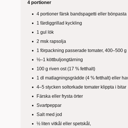
4 portioner
4 portioner färsk bandspagetti eller bönpasta
1 färdiggrillad kyckling
1 gul lök
2 msk rapsolja
1 förpackning passerade tomater, 400–500 g
½–1 köttbuljongtärning
100 g riven ost (17 % fetthalt)
1 dl matlagningsgrädde (4 % fetthalt) eller h
4–5 stycken soltorkade tomater klippta i bitar
Färska eller frysta örter
Svartpeppar
Salt med jod
½ liten vitkål eller spetskål,