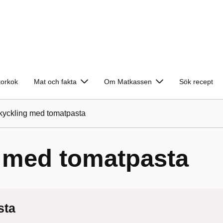
torkok
Mat och fakta
Om Matkassen
Sök recept
 kyckling med tomatpasta
g med tomatpasta
sta