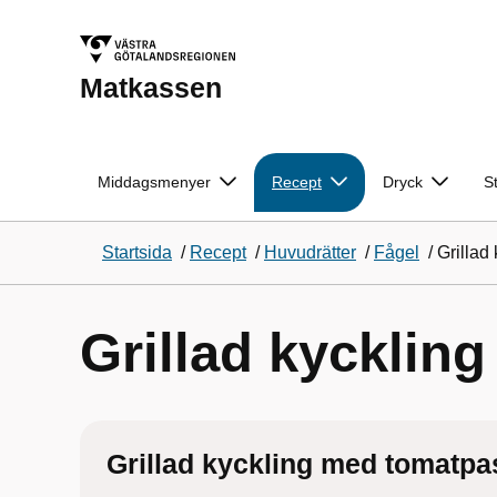
Matkassen
Middagsmenyer
Recept
Dryck
S
Startsida
/
Recept
/
Huvudrätter
/
Fågel
/
Grillad
Grillad kycklin
Grillad kyckling med tomatpa