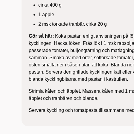
cirka 400 g
1 äpple
2 msk torkade tranbär, cirka 20 g
Gör så här:
Koka pastan enligt anvisningen på f
kycklingen. Hacka löken. Fräs lök i 1 msk rapsolja i
passerade tomater, buljongtärning och matlagning
samman. Smaka av med örter, soltorkade tomater, p
osten smälta ner i såsen utan att koka. Blanda ne
pastan. Servera den grillade kycklingen kall eller v
blanda kycklingbitarna med pastan i kastrullen.
Strimla kålen och äpplet. Massera kålen med 1 msk 
äpplet och tranbären och blanda.
Servera kyckling och tomatpasta tillsammans med