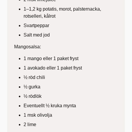
1–1,2 kg potatis, morot, palsternacka,
rotselleri, kålrot
Svartpeppar
Salt med jod
Mangosalsa:
1 mango eller 1 paket fryst
1 avokado eller 1 paket fryst
½ röd chili
½ gurka
½ rödlök
Eventuellt ½ kruka mynta
1 msk olivolja
2 lime