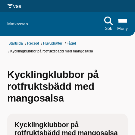
Matkassen
Sök
Meny
Startsida
/
Recept
/
Huvudrätter
/
Fågel
/
Kycklingklubbor på rotfruktsbädd med mangosalsa
Kycklingklubbor på
rotfruktsbädd med
mangosalsa
Kycklingklubbor på
rotfruktsbädd med mangosalsa