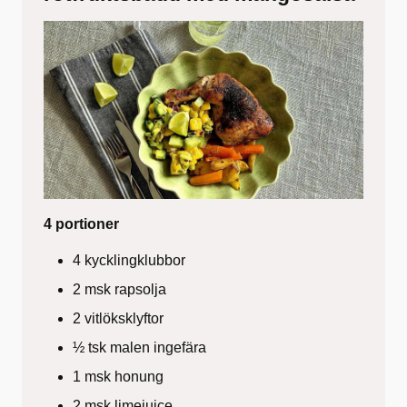
4 portioner
4 kycklingklubbor
2 msk rapsolja
2 vitlöksklyftor
½ tsk malen ingefära
1 msk honung
2 msk limejuice