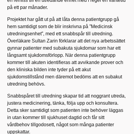
en remiss till en utredande enhet med i regel en väntetid
på ett par månader.
Projektet har gått ut på att låta denna patientgrupp gå
hem samtidigt som de blir inskrivna på ”Medicinsk
utredningsenhet”, med ett snabbspår till utredning.
Överläkare Sultan Zarin förklarar att det nya arbetssättet
gynnar patienter med subakuta sjukdomar som har ett
långsamt sjukdomsförlopp. När denna patientgrupp
kommer till akuten identifieras att avvikande prover och
den kliniska bilden inte tyder på ett akut
sjukdomstillstånd men däremot bedöms att en subakut
utredning behövs.
Snabbspåret till utredning skapar tid att noggrant utreda,
justera medicinering, tänka, följa upp och konsultera.
Detta sker samtidigt som patienten inte behöver läggas
in utan kommer till sjukhuset dagtid och får sitt
vårdbehov tillgodosett, något som många patienter
uppskattar.