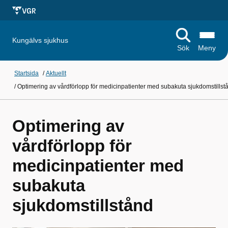
Kungälvs sjukhus
Sök
Meny
Startsida
/
Aktuellt
/
Optimering av vårdförlopp för medicinpatienter med subakuta sjukdomstillst
Optimering av
vårdförlopp för
medicinpatienter med
subakuta
sjukdomstillstånd