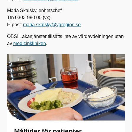
Maria Skalsky, enhetschef
Tfn 0303-980 00 (vx)
E-post:
maria.skalsky@vgregion.se
OBS! Läkartjänster tillsätts inte av vårdavdelningen utan
av
medicinkliniken
.
Måltider för patienter