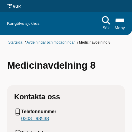
Kungälvs sjukhus
Sök
Meny
Startsida
/
Avdelningar och mottagningar
/
Medicinavdelning 8
Medicinavdelning 8
Kontakta oss
Telefonnummer
0303 - 98538