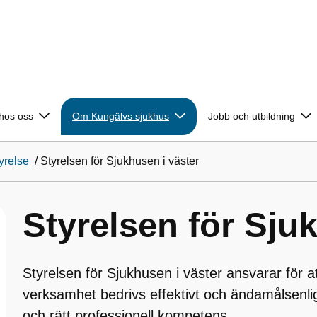
 hos oss
Om Kungälvs sjukhus
Jobb och utbildning
yrelse
/
Styrelsen för Sjukhusen i väster
Styrelsen för Sju
Styrelsen för Sjukhusen i väster ansvarar för a
verksamhet bedrivs effektivt och ändamålsenlig
och rätt professionell kompetens.