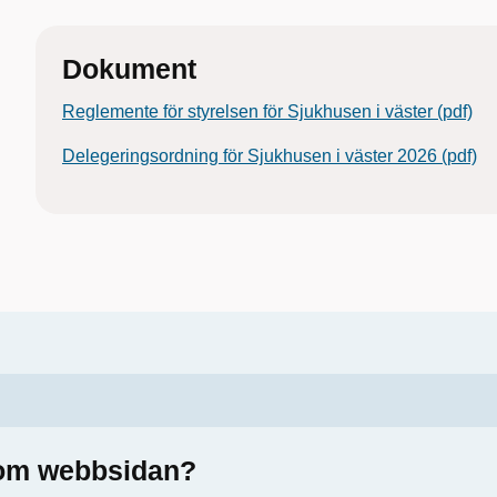
Dokument
Reglemente för styrelsen för Sjukhusen i väster (pdf)
Delegeringsordning för Sjukhusen i väster 2026 (pdf)
a om webbsidan?