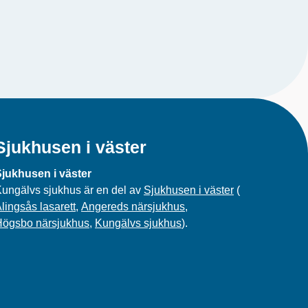
Sjukhusen i väster
jukhusen i väster
ungälvs sjukhus är en del av
Sjukhusen i väster
(
lingsås lasarett
,
Angereds närsjukhus
,
Högsbo närsjukhus
,
Kungälvs sjukhus
).