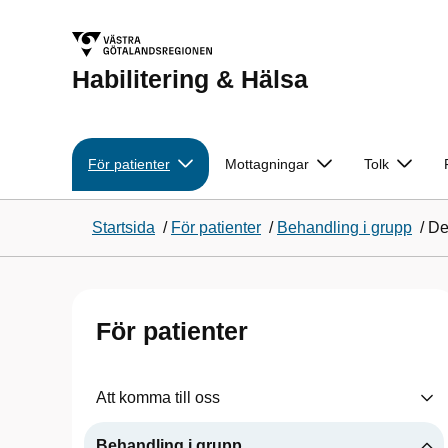
Habilitering & Hälsa
För patienter
Mottagningar
Tolk
Startsida
/
För patienter
/
Behandling i grupp
/
Del
För patienter
Att komma till oss
Behandling i grupp