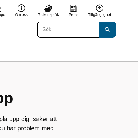
age
Om oss
Teckenspråk
Press
Tillgänglighet
pp
pla upp dig, saker att
 du har problem med