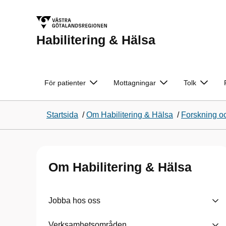
Habilitering & Hälsa
För patienter
Mottagningar
Tolk
Startsida
/
Om Habilitering & Hälsa
/
Forskning oc
Om Habilitering & Hälsa
Jobba hos oss
Verksamhetsområden