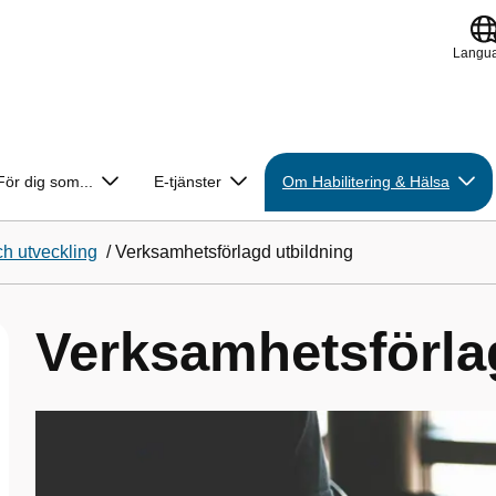
Langu
För dig som...
E-tjänster
Om Habilitering & Hälsa
h utveckling
/
Verksamhetsförlagd utbildning
Verksamhetsförla