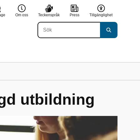
age
Om oss
Teckenspråk
Press
Tillgänglighet
gd utbildning