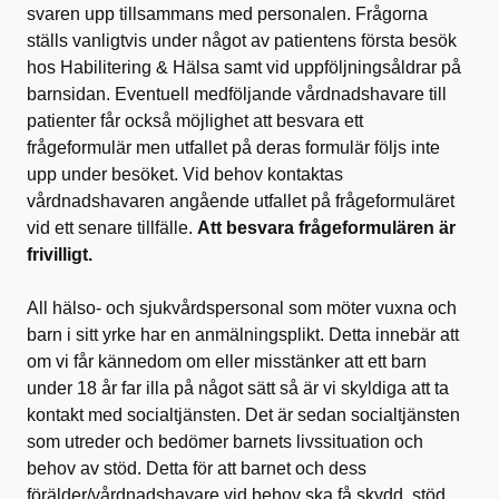
svaren upp tillsammans med personalen. Frågorna
ställs vanligtvis under något av patientens första besök
hos Habilitering & Hälsa samt vid uppföljningsåldrar på
barnsidan. Eventuell medföljande vårdnadshavare till
patienter får också möjlighet att besvara ett
frågeformulär men utfallet på deras formulär följs inte
upp under besöket. Vid behov kontaktas
vårdnadshavaren angående utfallet på frågeformuläret
vid ett senare tillfälle.
Att besvara frågeformulären är
frivilligt.
All hälso- och sjukvårdspersonal som möter vuxna och
barn i sitt yrke har en anmälningsplikt. Detta innebär att
om vi får kännedom om eller misstänker att ett barn
under 18 år far illa på något sätt så är vi skyldiga att ta
kontakt med socialtjänsten. Det är sedan socialtjänsten
som utreder och bedömer barnets livssituation och
behov av stöd. Detta för att barnet och dess
förälder/vårdnadshavare vid behov ska få skydd, stöd