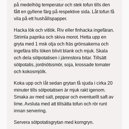
på medelhög temperatur och stek tofun tills den
fått en gyllene färg på respektive sida. Låt tofun få
vila på ett hushållspapper.
Hacka lök och vitlök. Riv eller finhacka ingefäran.
Strimla paprika och skiva morot. Hetta upp en
gryta med 1 msk olja och fräs grönsakerna och
ingefära tills löken blivit blank och mjuk. Skala
och dela sötpotatisen i jämnstora bitar. Tillsätt
sötpotatis, jordnötssmör, soja, krossade tomater
och kokosmjölk.
Koka upp och låt sedan grytan få sjuda i cirka 20
minuter tills sötpotatisen är mjuk rakt igenom.
Smaka av med salt, peppar och eventuellt saft av
lime. Avsluta med att tillsätta tofun och rör runt
innan servering.
Servera sötpotatisgrytan med korngryn.