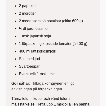
2 paprikor
2 morötter
2 medelstora sötpotatisar (cirka 600 g)
½ dl jordnötssmör
1 msk japansk soja
1 förpackning krossade tomater (à 400 g)
400 ml lätt kokosmjölk
Salt med jod
Svartpeppar
Eventuellt 1 msk lime
Gör såhär:
Tillaga korngrynen enligt
anvisningen på förpackningen.
Tärna tofun i kuber och vänd tofun i
majsstärkelse. Hetta upp 1 msk olja i en panna