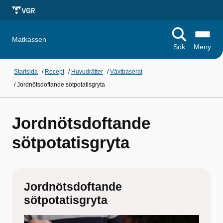
Matkassen
Sök
Meny
Startsida
/
Recept
/
Huvudrätter
/
Växtbaserat
/
Jordnötsdoftande sötpotatisgryta
Jordnötsdoftande
sötpotatisgryta
Jordnötsdoftande
sötpotatisgryta